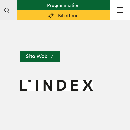
Programmation
Billetterie
Liens pratiques
Plan du Salon
Site Web
Planifier sa visite (prix d'entrée,
horaire, info pratiques)
Billetterie: achetez vos billets!
FAQ visiteur·euse·s
Espace professionnel·le·s
Espace enseignant·e·s
Espace médias
Devenir bénévole
Espace exposant·e·s