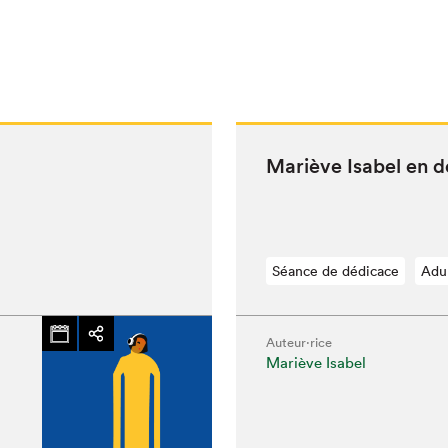
Mar­iève Isabel en 
Séance de dédicace
Adu
Auteur·rice
Mariève Isabel