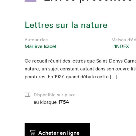
Lettres sur la nature
Auteur·rice
Maison d'éd
Mariève Isabel
L'INDEX
Ce recueil réu­nit des let­tres que Saint-Denys Gar­ne
nature, un sujet con­stant autant dans son œuvre lit
pein­tures. En
1927
, quand débute cette […]
Disponible sur place
1754
au kiosque
Acheter en ligne