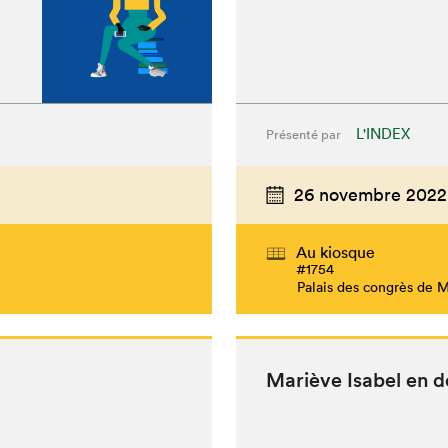
L'INDEX
Présenté par
26 novembre 2022
Au kiosque
#1754
Palais des congrès de 
Mar­iève Isabel en 