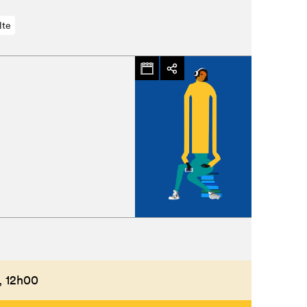
lte
,
12h00