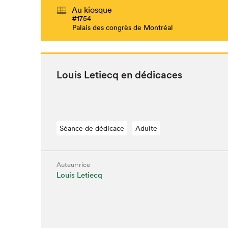
Au kiosque
#1754
Palais des congrès de Montréal
Louis Letiecq en dédicaces
Séance de dédicace
Adulte
Auteur·rice
Louis Letiecq