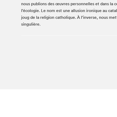
nous publions des œuvres personnelles et dans la col
Studio Radio-Canada
l’écologie. Le nom est une allusion ironique au catal
Matinées scolaires
joug de la religion catholique. À l’inverse, nous me
Les matins Petits bonheurs (0-5 ans)
singulière.
Espace Lis-moi MTL (12-18 ans)
Le grand jeu de lecture à voix haute du Salon
Espace Montréal-Nord
Tapis rouge des écrivain·e·s
Zone Manga
La Grande tournée de Bologne (Coin de survie des
illustrateur·rice·s)
Espace jeunesse Desjardins
Archives
SLM 2021