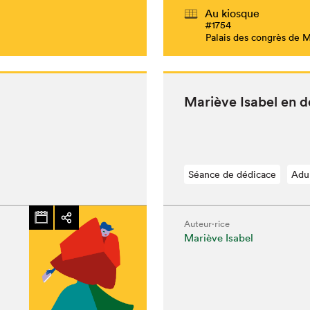
Au kiosque
#1754
Palais des congrès de 
Mar­iève Isabel en 
Séance de dédicace
Adu
Auteur·rice
Mariève Isabel