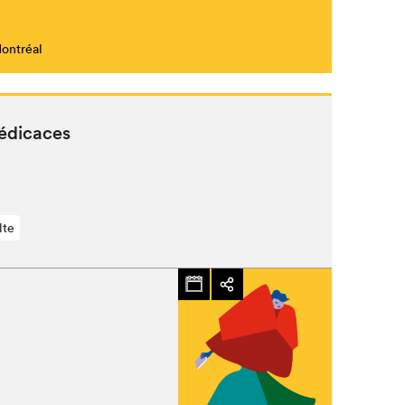
Montréal
Fermer
dédicaces
lte