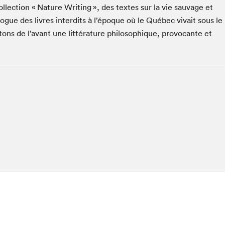
lection « Nature Writing », des textes sur la vie sauvage et
Club de lecture Braindate
ogue des livres interdits à l’époque où le Québec vivait sous le
Communication-Jeunesse au Salon
ttons de l’avant une littérature philosophique, provocante et
Le Salon dans ta classe
La Maison des libraires
Liseur Public
Vitrine du Festival littéraire international Metropolis
bleu
La lecture en cadeau
L'Aparté
SLM PRO