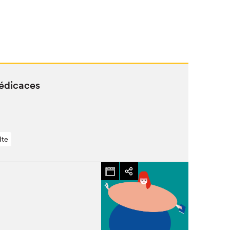
dédicaces
lte