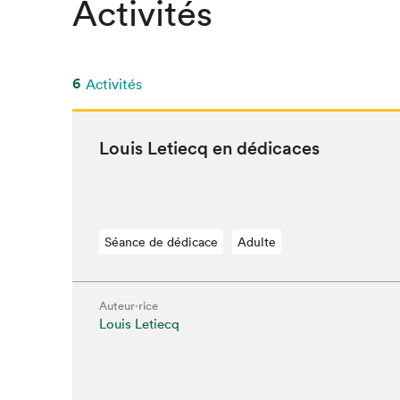
Activités
SLM 2020
SLM 2019
SLM 2018
6
Activités
Louis Letiecq en dédicaces
Séance de dédicace
Adulte
Auteur·rice
Louis Letiecq