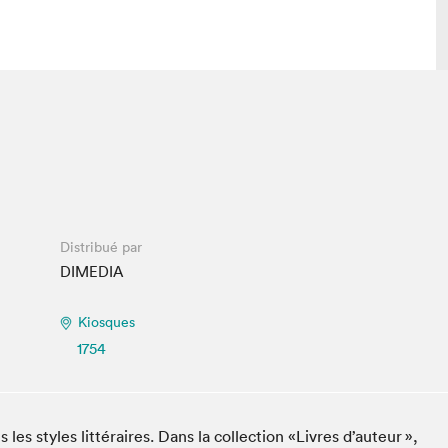
 visite
Nous connaître
lon
À propos
ée
Mission et valeurs
uverture
Équipe
Distribué par
au Salon
Politique de prévention du
DIMEDIA
harcèlement
al Traiteur
Politique d’écoresponsabilité
Kiosques
uestions des
e⋅s
1754
les styles littéraires. Dans la collection «Livres d’auteur »,