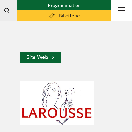
Programmation
Billetterie
Liens pratiques
Plan du Salon
Site Web
Planifier sa visite (prix d'entrée,
horaire, info pratiques)
Billetterie: achetez vos billets!
FAQ visiteur·euse·s
Espace professionnel·le·s
Espace enseignant·e·s
Espace médias
Devenir bénévole
Espace exposant·e·s