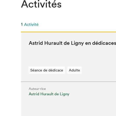
Activités
SLM 2020
SLM 2019
SLM 2018
1
Activité
Astrid Hurault de Ligny en dédicace
Séance de dédicace
Adulte
Auteur·rice
Astrid Hurault de Ligny
Que cherc