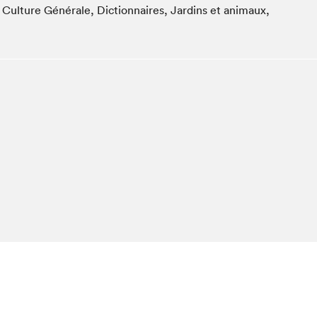
, Culture Générale, Dictionnaires, Jardins et animaux,
Club de lecture Braindate
Communication-Jeunesse au Salon
Le Salon dans ta classe
La Maison des libraires
Liseur Public
Vitrine du Festival littéraire international Metropolis
bleu
La lecture en cadeau
L'Aparté
SLM PRO