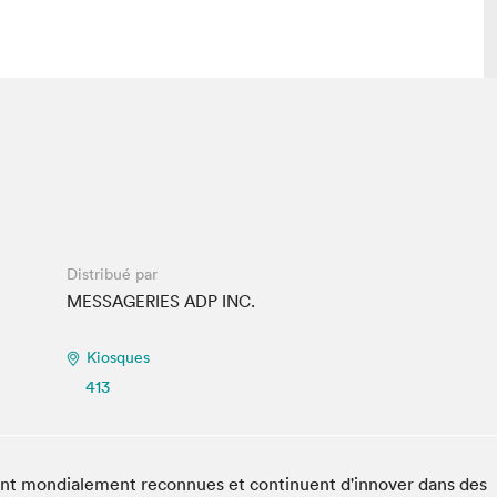
 visite
Nous connaître
lon
À propos
ée
Mission et valeurs
uverture
Équipe
Distribué par
au Salon
Politique de prévention du
MESSAGERIES ADP INC.
harcèlement
al Traiteur
Politique d’écoresponsabilité
Kiosques
uestions des
e⋅s
413
sont mondialement reconnues et continuent d'innover dans des