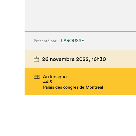
LAROUSSE
Présenté par
26 novembre 2022,
16h30
Au kiosque
#413
Palais des congrès de Montréal