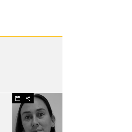
s
hez-vous?