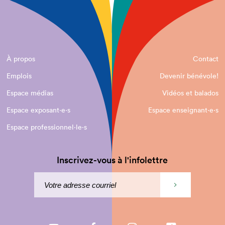
À propos
Contact
Emplois
Devenir bénévole!
Espace médias
Vidéos et balados
Espace exposant·e⋅s
Espace enseignant·e⋅s
Espace professionnel·le⋅s
Inscrivez-vous à l'infolettre