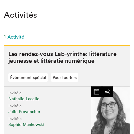
Activités
1
Activité
Les ren­dez-vous Lab-yrinthe: lit­téra­ture
jeunesse et lit­tératie numérique
Événement spécial
Pour tou⋅te⋅s
Invité⋅e
Nathalie Lacelle
Invité⋅e
Julie Provencher
Invité⋅e
Sophie Mankowski