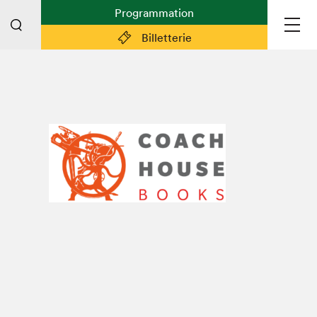
Programmation
Billetterie
Liens pratiques
Plan du Salon
Planifier sa visite (prix d'entrée,
horaire, info pratiques)
Billetterie: achetez vos billets!
FAQ visiteur·euse·s
Espace professionnel·le·s
Espace enseignant·e·s
Espace médias
Devenir bénévole
Espace exposant·e·s