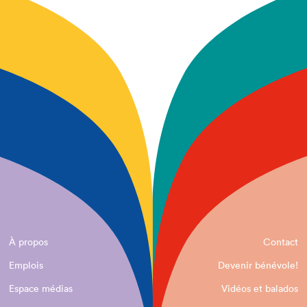
À propos
Contact
Emplois
Devenir bénévole!
Espace médias
Vidéos et balados