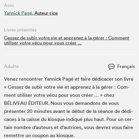
Avec
Yannick Pagé,
Auteur·rice
Livres présentés
Cessez de subir votre vie et apprenez à la gérer : Comment
utiliser votre vécu pour vous créer ...
Adulte
Français
Venez ren­con­tr­er Yan­nick Pagé et faire dédi­cac­er son livre
« Cessez de subir votre vie et apprenez à la gér­er : Com­
ment utilis­er votre vécu pour vous créer … » chez
BÉLIVEAU
ÉDI­TEUR
. Nous vous deman­dons de vous
présen­ter
20
min­utes avant le début de la séance de dédi­
caces à la caisse du kiosque indiqué plus haut. Pour un cer­
tain nom­bre d’auteurs et d’autrices, vous devrez vous faire
remet­tre un coupon au kiosque.