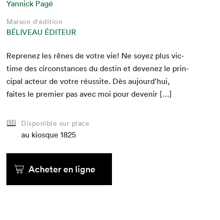
Yannick Pagé
Maison d'édition
BÉLIVEAU ÉDITEUR
Reprenez les rênes de votre vie! Ne soyez plus vic­
time des cir­con­stances du des­tin et devenez le prin­
ci­pal acteur de votre réus­site. Dès aujourd’hui,
faites le pre­mier pas avec moi pour devenir […]
Disponible sur place
au kiosque
1825
Acheter en ligne