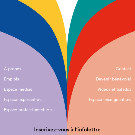
À propos
Contact
Emplois
Devenir bénévole!
Espace médias
Vidéos et balados
Espace exposant·e⋅s
Espace enseignant·e⋅s
Espace professionnel·le⋅s
Inscrivez-vous à l'infolettre