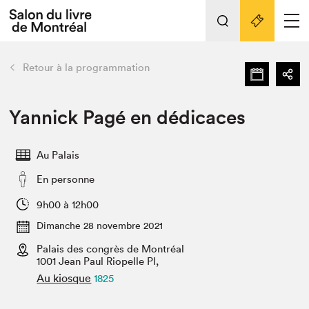
Tout sur l'édition 2022
Nos activités
retour
Retour à la programmation
Actualités
Liens pratiques
Yannick Pagé en dédicaces
Édition 2022
Au Palais
Vidéos et Balados
En personne
Planifier sa visite
Club de lecture Braindate
9h00 à 12h00
Nous connaître
Dimanche 28 novembre 2021
Palais des congrès de Montréal
Projets partenaires 2022
Espace médias
1001 Jean Paul Riopelle Pl,
Au kiosque
1825
Espace exposant⋅e⋅s
Archives