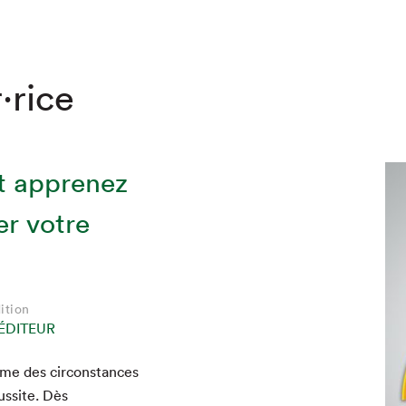
·rice
et apprenez
er votre
ition
ÉDITEUR
ime des cir­con­stances
us­site. Dès