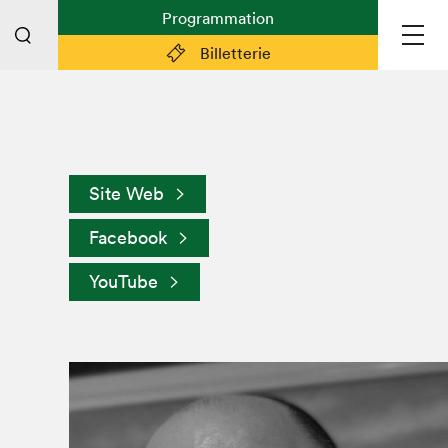
Programmation
Billetterie
Liens pratiques
Plan du Salon
Site Web
Planifier sa visite (prix d'entrée,
horaire, info pratiques)
Facebook
Billetterie: achetez vos billets!
YouTube
FAQ visiteur·euse·s
Espace professionnel·le·s
Espace enseignant·e·s
Espace médias
Devenir bénévole
Espace exposant·e·s