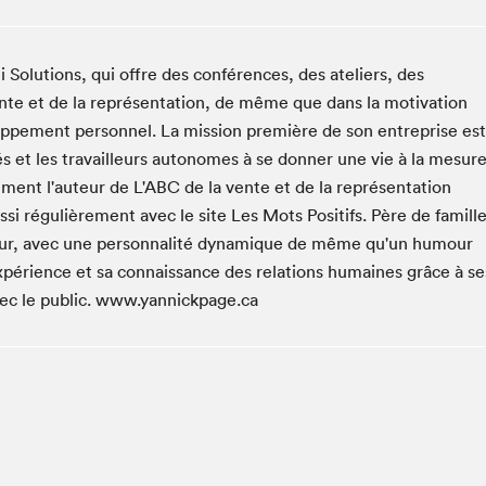
Club de lecture Braindate
Communication-Jeunesse au Salon
olutions, qui offre des conférences, des ateliers, des
Le Salon dans ta classe
nte et de la représentation, de même que dans la motivation
La Maison des libraires
eloppement personnel. La mission première de son entreprise est
Liseur Public
és et les travailleurs autonomes à se donner une vie à la mesur
Vitrine du Festival littéraire international Metropolis
alement l'auteur de L'ABC de la vente et de la représentation
bleu
ssi régulièrement avec le site Les Mots Positifs. Père de famill
La lecture en cadeau
bleur, avec une personnalité dynamique de même qu'un humour
L'Aparté
 expérience et sa connaissance des relations humaines grâce à se
SLM PRO
vec le public. www.yannickpage.ca