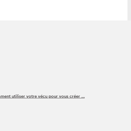
 visite
Nous connaître
lon
À propos
ée
Mission et valeurs
uverture
Équipe
au Salon
Politique de prévention du
harcèlement
al Traiteur
Politique d’écoresponsabilité
uestions des
ment utiliser votre vécu pour vous créer ...
e⋅s