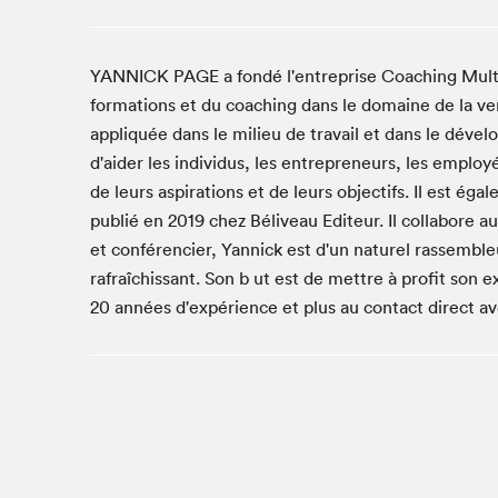
Studio Radio-Canada
Matinées scolaires
YANNICK PAGE a fondé l'entreprise Coaching Multi S
Les matins Petits bonheurs (0-5 ans)
formations et du coaching dans le domaine de la ve
Espace Lis-moi MTL (12-18 ans)
appliquée dans le milieu de travail et dans le dév
Le grand jeu de lecture à voix haute du Salon
d'aider les individus, les entrepreneurs, les employ
Espace Montréal-Nord
de leurs aspirations et de leurs objectifs. Il est ég
publié en 2019 chez Béliveau Editeur. Il collabore au
Tapis rouge des écrivain·e·s
et conférencier, Yannick est d'un naturel rassem
Zone Manga
rafraîchissant. Son b ut est de mettre à profit son
La Grande tournée de Bologne (Coin de survie des
20 années d'expérience et plus au contact direct a
illustrateur·rice·s)
Espace jeunesse Desjardins
Archives
SLM 2021