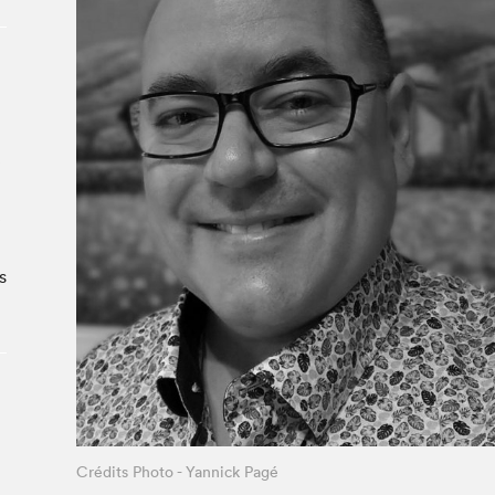
Le Salon dans la ville, espace
organisateur⋅rice
> SLM Pro
e
e
s
Crédits Photo - Yannick Pagé