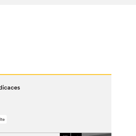
dicaces
lte