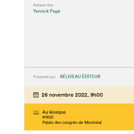
Auteur·rice
Yannick Pagé
BÉLIVEAU ÉDITEUR
Présenté par
26 novembre 2022,
9h00
Que cherc
Au kiosque
#1825
Palais des congrès de Montréal