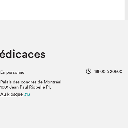
 visite
Nous connaître
dédicaces
lon
À propos
ée
Mission et valeurs
uverture
Équipe
18h00 à 20h00
En personne
au Salon
Politique de prévention du
harcèlement
Palais des congrès de Montréal
al Traiteur
1001 Jean Paul Riopelle Pl,
Politique d’écoresponsabilité
uestions des
Au kiosque
313
e⋅s