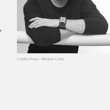
Le Salon dans la ville, espace
organisateur⋅rice
> SLM Pro
s
Crédits Photo - Mélanie Crête