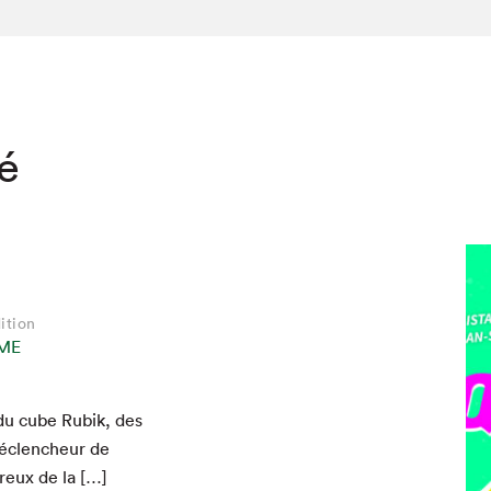
té
ition
ME
hez-vous?
s du cube Rubik, des
 déclencheur de
reux de la […]