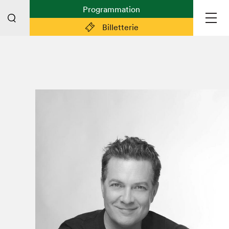
Programmation
Billetterie
Liens pratiques
Plan du Salon
Planifier sa visite (prix d'entrée,
horaire, info pratiques)
Billetterie: achetez vos billets!
FAQ visiteur·euse·s
Espace professionnel·le·s
Espace enseignant·e·s
Espace médias
Devenir bénévole
Espace exposant·e·s