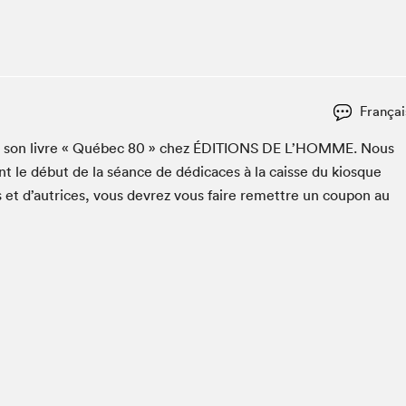
Club de lecture Braindate
Communication-Jeunesse au Salon
Le Salon dans ta classe
La Maison des libraires
Françai
Liseur Public
er son livre « Québec
80
» chez
ÉDI­TIONS
DE
L’HOMME. Nous
Vitrine du Festival littéraire international Metropolis
bleu
t le début de la séance de dédi­caces à la caisse du kiosque
La lecture en cadeau
s et d’autrices, vous devrez vous faire remet­tre un coupon au
L'Aparté
SLM PRO