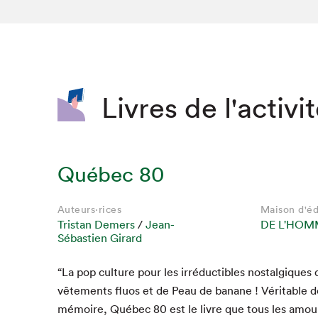
SLM 2020
SLM 2019
SLM 2018
Livres de l'activi
Québec 80
Auteurs·rices
Maison d'éd
Tristan Demers
/
Jean-
DE L'HOM
Sébastien Girard
Que cherc
“
La pop cul­ture pour les irré­ductibles nos­tal­gique
vête­ments flu­os et de Peau de banane ! Véri­ta­ble
mémoire, Québec
80
est le livre que tous les amou