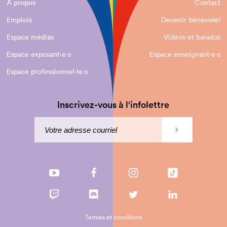
À propos
Contact
Emplois
Devenir bénévole!
Espace médias
Vidéos et balados
Espace exposant·e⋅s
Espace enseignant·e⋅s
Espace professionnel·le⋅s
Inscrivez-vous à l'infolettre
Termes et conditions