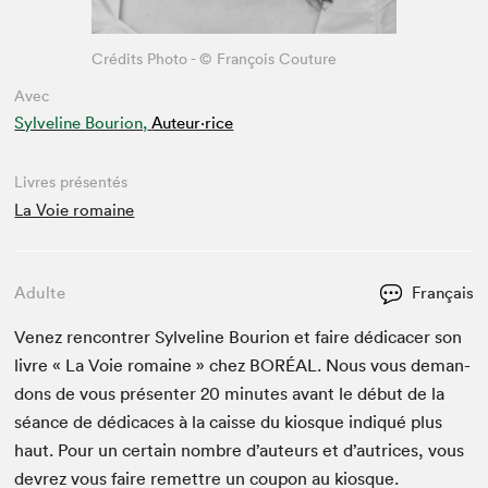
Crédits Photo - © François Couture
Avec
Sylveline Bourion,
Auteur·rice
Livres présentés
La Voie romaine
Adulte
Français
Venez ren­con­tr­er Sylve­line Bou­ri­on et faire dédi­cac­er son
livre « La Voie romaine » chez
BORÉAL
. Nous vous deman­
dons de vous présen­ter
20
min­utes avant le début de la
séance de dédi­caces à la caisse du kiosque indiqué plus
haut. Pour un cer­tain nom­bre d’auteurs et d’autrices, vous
devrez vous faire remet­tre un coupon au kiosque.