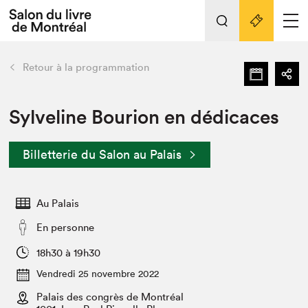
Tout sur l'édition 2022
Nos activités
retour
Retour à la programmation
Actualités
Liens pratiques
Sylveline Bourion en dédicaces
Édition 2022
Billetterie du Salon au Palais
Vidéos et Balados
Planifier sa visite
Au Palais
Club de lecture Braindate
Nous connaître
En personne
Projets partenaires 2022
18h30 à 19h30
Espace médias
Vendredi 25 novembre 2022
Espace exposant⋅e⋅s
Archives
Palais des congrès de Montréal