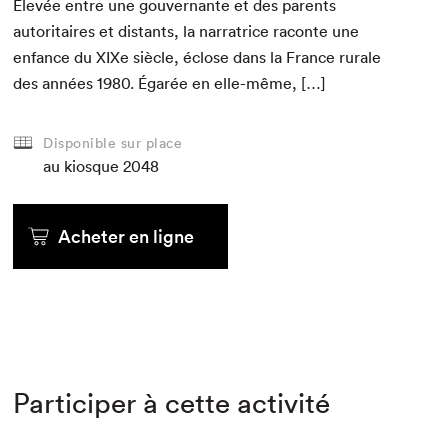
Élevée entre une gou­ver­nante et des par­ents
autori­taires et dis­tants, la nar­ra­trice racon­te une
enfance du XIXe siè­cle, éclose dans la France rurale
des années
1980
. Égarée en elle-même, […]
Disponible sur place
au kiosque
2048
Acheter en ligne
Participer à cette activité