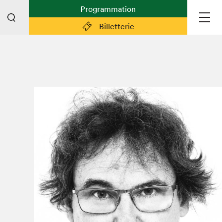
Programmation
Billetterie
Liens pratiques
Plan du Salon
Planifier sa visite (prix d'entrée,
horaire, info pratiques)
Billetterie: achetez vos billets!
FAQ visiteur·euse·s
Espace professionnel·le·s
Espace enseignant·e·s
Espace médias
Devenir bénévole
Espace exposant·e·s