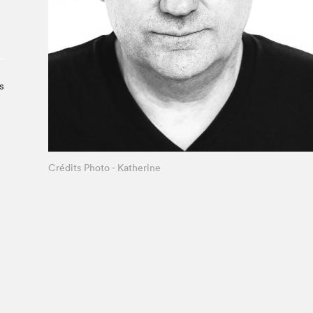
Le Salon dans la ville, espace
organisateur⋅rice
> SLM Pro
s
Crédits Photo - Katherine