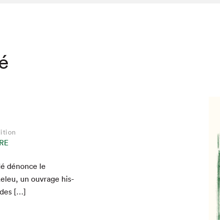
té
ition
RE
dé dénonce le
hez-vous?
Leleu, un ouvrage his­
 des […]