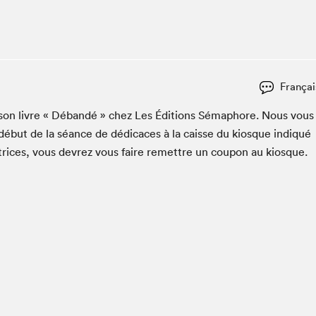
Club de lecture Braindate
Communication-Jeunesse au Salon
Le Salon dans ta classe
La Maison des libraires
Françai
Liseur Public
­er son livre « Débandé » chez Les Édi­tions Sémaphore. Nous vous
Vitrine du Festival littéraire international Metropolis
bleu
début de la séance de dédi­caces à la caisse du kiosque indiqué
La lecture en cadeau
utrices, vous devrez vous faire remet­tre un coupon au kiosque.
L'Aparté
SLM PRO