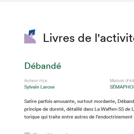
SLM 2020
SLM 2019
SLM 2018
Livres de l'activi
Débandé
Auteur·rice
Maison d'éd
Sylvain Larose
SÉMAPHO
Satire par­fois amu­sante, surtout mor­dante, Déban
Que cherc
principe de dureté, détail­lé dans La Waf­fen-SS de 
torique qui traite entre autres de l’endoctrinement