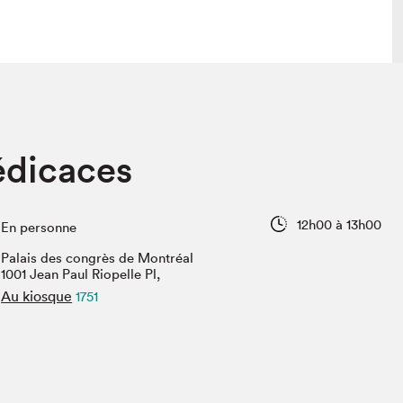
 visite
Nous connaître
édicaces
lon
À propos
ée
Mission et valeurs
uverture
Équipe
12h00 à 13h00
En personne
au Salon
Politique de prévention du
harcèlement
Palais des congrès de Montréal
al Traiteur
1001 Jean Paul Riopelle Pl,
Politique d’écoresponsabilité
uestions des
Au kiosque
1751
e⋅s