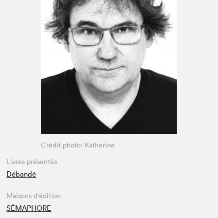
Espace enseignant·e·s
Espace pro
Crédit photo: Katherine
Livres présentés
Débandé
Maisons d'édition
SÉMAPHORE