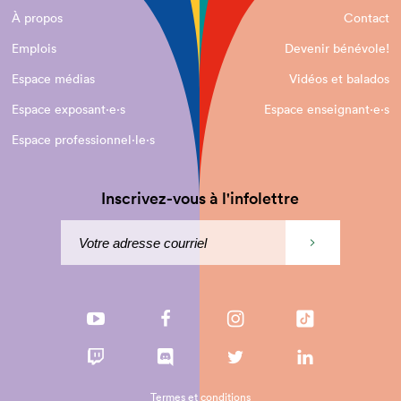
À propos
Contact
Emplois
Devenir bénévole!
Espace médias
Vidéos et balados
Espace exposant·e⋅s
Espace enseignant·e⋅s
Espace professionnel·le⋅s
Inscrivez-vous à l'infolettre
Termes et conditions