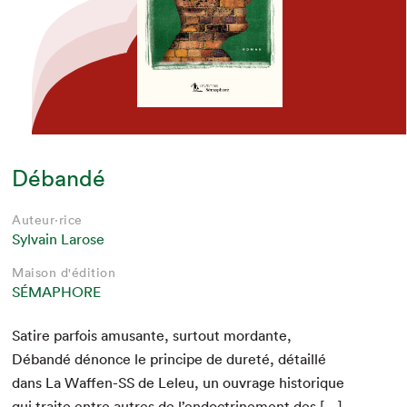
Débandé
Auteur·rice
Sylvain Larose
Maison d'édition
SÉMAPHORE
Satire par­fois amu­sante, surtout mor­dante,
Débandé dénonce le principe de dureté, détail­lé
dans La Waf­fen-SS de Leleu, un ouvrage his­torique
qui traite entre autres de l’endoctrinement des […]