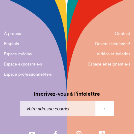
À propos
Contact
Emplois
Devenir bénévole!
Espace médias
Vidéos et balados
Espace exposant·e⋅s
Espace enseignant·e⋅s
Espace professionnel·le⋅s
Inscrivez-vous à l'infolettre