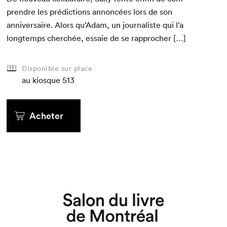
pren­dre les pré­dic­tions annon­cées lors de son
anniver­saire. Alors qu’Adam, un jour­nal­iste qui l’a
longtemps cher­chée, essaie de se rapprocher […]
Disponible sur place
au kiosque
513
Acheter
Que cherchez-vous?