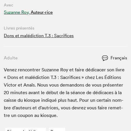
Avec
Suzanne Roy,
Auteur·rice
Livres présentés
Dons et malédiction T.3 : Sacrifices
Adulte
Français
Venez ren­con­tr­er Suzanne Roy et faire dédi­cac­er son livre
« Dons et malé­dic­tion T.
3
: Sac­ri­fices » chez Les Édi­tions
Vic­tor et Anaïs. Nous vous deman­dons de vous présen­ter
20
min­utes avant le début de la séance de dédi­caces à la
caisse du kiosque indiqué plus haut. Pour un cer­tain nom­
bre d’auteurs et d’autrices, vous devrez vous faire remet­
tre un coupon au kiosque.