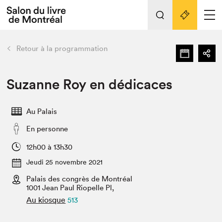
Tout sur l'édition 2022
Nos activités
retour
Retour à la programmation
Actualités
Liens pratiques
Suzanne Roy en dédicaces
Édition 2022
Au Palais
Vidéos et Balados
En personne
Planifier sa visite
Club de lecture Braindate
12h00 à 13h30
Nous connaître
Jeudi 25 novembre 2021
Palais des congrès de Montréal
Projets partenaires 2022
Espace médias
1001 Jean Paul Riopelle Pl,
Au kiosque
513
Espace exposant⋅e⋅s
Archives