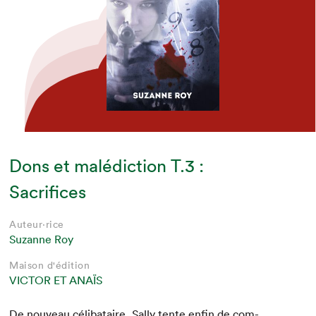
Dons et malédiction T.3 :
Sacrifices
Auteur·rice
Suzanne Roy
Maison d'édition
VICTOR ET ANAÏS
De nou­veau céli­bataire, Sal­ly tente enfin de com­