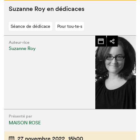
Suzanne Roy en dédicaces
Séance de dédicace
Pour tou⋅te⋅s
Que cherchez-vous?
Auteur·rice
Suzanne Roy
Présenté par
MAISON ROSE
27 novembre 2022,
15h00