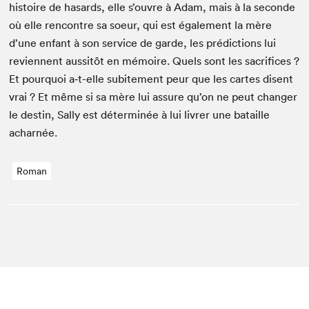
his­toire de hasards, elle s’ouvre à Adam, mais à la sec­onde
où elle ren­con­tre sa soeur, qui est égale­ment la mère
d’une enfant à son ser­vice de garde, les pré­dic­tions lui
revi­en­nent aus­sitôt en mémoire. Quels sont les sac­ri­fices ?
Et pourquoi a‑t-elle subite­ment peur que les cartes dis­ent
vrai ? Et même si sa mère lui assure qu’on ne peut chang­er
le des­tin, Sal­ly est déter­minée à lui livr­er une bataille
acharnée.
Roman