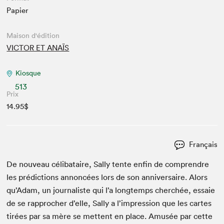
Papier
Maison d'édition
VICTOR ET ANAÏS
Kiosque
513
Prix
14.95$
Français
De nou­veau céli­bataire, Sal­ly tente enfin de com­pren­dre
les pré­dic­tions annon­cées lors de son anniver­saire. Alors
qu’Adam, un jour­nal­iste qui l’a longtemps cher­chée, essaie
de se rap­procher d’elle, Sal­ly a l’impression que les cartes
tirées par sa mère se met­tent en place. Amusée par cette