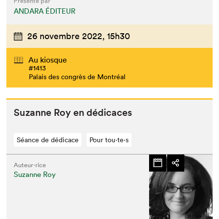
Présenté par
ANDARA ÉDITEUR
26 novembre 2022,
15h30
Au kiosque
#1413
Palais des congrès de Montréal
Suzanne Roy en dédicaces
Séance de dédicace
Pour tou⋅te⋅s
Auteur·rice
Suzanne Roy