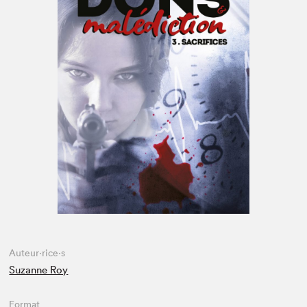
Espace enseignant·e·s
Espace pro
Auteur·rice·s
Suzanne Roy
Format