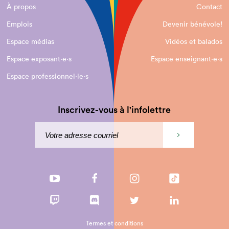
À propos
Contact
Emplois
Devenir bénévole!
Espace médias
Vidéos et balados
Espace exposant·e⋅s
Espace enseignant·e⋅s
Espace professionnel·le⋅s
Inscrivez-vous à l'infolettre
Termes et conditions