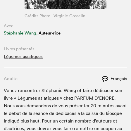
Crédits Photo - Virginie Gosselin
Avec
Stéphanie Wang,
Auteur·rice
Livres présentés
Légumes asiatiques
Adulte
Français
Venez ren­con­tr­er Stéphanie Wang et faire dédi­cac­er son
livre « Légumes asi­a­tiques » chez
PAR­FUM
D’EN­CRE.
Nous vous deman­dons de vous présen­ter
20
min­utes avant
le début de la séance de dédi­caces à la caisse du kiosque
indiqué plus haut. Pour un cer­tain nom­bre d’auteurs et
d’autrices, vous devrez vous faire remet­tre un coupon au