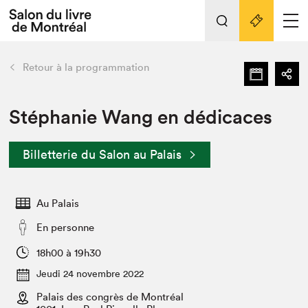
Tout sur l'édition 2022
Nos activités
retour
Retour à la programmation
Actualités
Liens pratiques
Stéphanie Wang en dédicaces
Édition 2022
Billetterie du Salon au Palais
Vidéos et Balados
Planifier sa visite
Au Palais
Club de lecture Braindate
Nous connaître
En personne
Projets partenaires 2022
18h00 à 19h30
Espace médias
Jeudi 24 novembre 2022
Espace exposant⋅e⋅s
Archives
Palais des congrès de Montréal