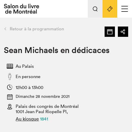
Tout sur l'édition 2022
Nos activités
retour
Retour à la programmation
Actualités
Liens pratiques
Sean Michaels en dédicaces
Édition 2022
Au Palais
Vidéos et Balados
En personne
Planifier sa visite
Club de lecture Braindate
12h00 à 13h00
Nous connaître
Dimanche 28 novembre 2021
Palais des congrès de Montréal
Projets partenaires 2022
Espace médias
1001 Jean Paul Riopelle Pl,
Au kiosque
1841
Espace exposant⋅e⋅s
Archives