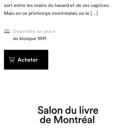
sort entre les mains du hasard et de ses caprices.
Mais en ce print­emps mon­tréalais où le […]
Disponible sur place
au kiosque
1841
Acheter
Que cherchez-vous?