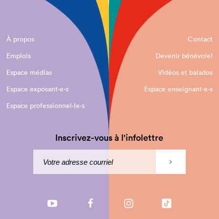
À propos
Contact
Emplois
Devenir bénévole!
Espace médias
Vidéos et balados
Espace exposant·e⋅s
Espace enseignant·e⋅s
Espace professionnel·le⋅s
Inscrivez-vous à l'infolettre