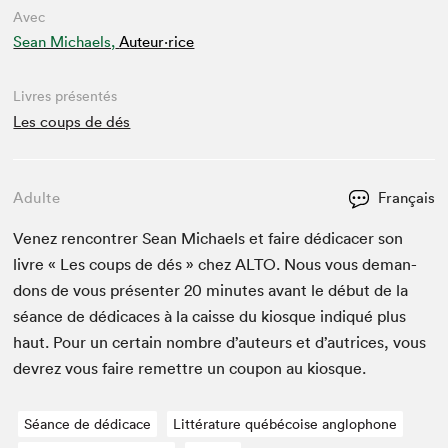
Avec
Sean Michaels,
Auteur·rice
Livres présentés
Les coups de dés
Adulte
Français
Venez ren­con­tr­er Sean Michaels et faire dédi­cac­er son
livre « Les coups de dés » chez
ALTO
. Nous vous deman­
dons de vous présen­ter
20
min­utes avant le début de la
séance de dédi­caces à la caisse du kiosque indiqué plus
haut. Pour un cer­tain nom­bre d’auteurs et d’autrices, vous
devrez vous faire remet­tre un coupon au kiosque.
Séance de dédicace
Littérature québécoise anglophone