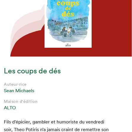
Les coups de dés
Auteur·rice
Sean Michaels
Maison d'édition
ALTO
Fils d’épicier, gam­bler et humoriste du ven­dre­di
soir, Theo Potiris n’a jamais craint de remet­tre son