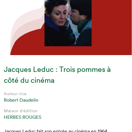
Jacques Leduc : Trois pommes à
côté du cinéma
Auteur·rice
Robert Daudelin
Maison d'édition
HERBES ROUGES
Jacques Leduc fait son entrée au ciné­ma en
1964
.