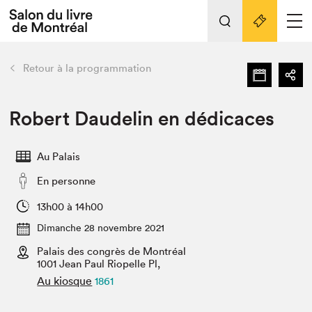
Tout sur l'édition 2022
Nos activités
retour
Retour à la programmation
Actualités
Liens pratiques
Robert Daudelin en dédicaces
Édition 2022
Au Palais
Vidéos et Balados
En personne
Planifier sa visite
Club de lecture Braindate
13h00 à 14h00
Nous connaître
Dimanche 28 novembre 2021
Palais des congrès de Montréal
Projets partenaires 2022
Espace médias
1001 Jean Paul Riopelle Pl,
Au kiosque
1861
Espace exposant⋅e⋅s
Archives