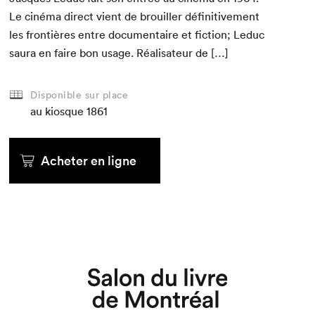
Le ciné­ma direct vient de brouiller défini­tive­ment
les fron­tières entre doc­u­men­taire et fic­tion; Leduc
saura en faire bon usage. Réal­isa­teur de […]
Disponible sur place
au kiosque
1861
Acheter en ligne
Que cherchez-vous?