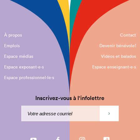
À propos
Contact
Emplois
Devenir bénévole!
Espace médias
Vidéos et balados
Espace exposant·e⋅s
Espace enseignant·e⋅s
Espace professionnel·le⋅s
Inscrivez-vous à l'infolettre