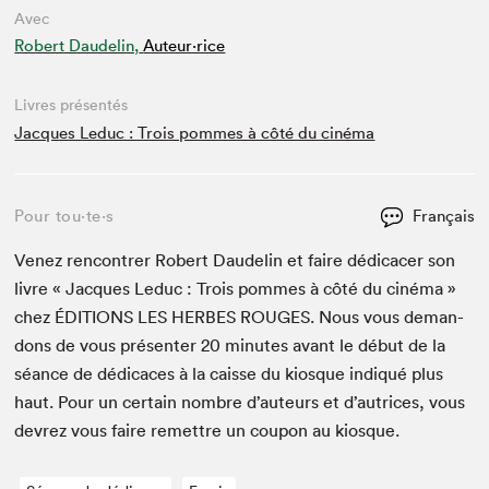
Avec
Robert Daudelin,
Auteur·rice
Livres présentés
Jacques Leduc : Trois pommes à côté du cinéma
Pour tou⋅te⋅s
Français
Venez ren­con­tr­er Robert Daudelin et faire dédi­cac­er son
livre « Jacques Leduc : Trois pommes à côté du ciné­ma »
chez
ÉDI­TIONS
LES
HERBES
ROUGES
. Nous vous deman­
dons de vous présen­ter
20
min­utes avant le début de la
séance de dédi­caces à la caisse du kiosque indiqué plus
haut. Pour un cer­tain nom­bre d’auteurs et d’autrices, vous
devrez vous faire remet­tre un coupon au kiosque.