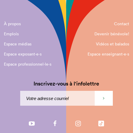
À propos
Contact
Emplois
Devenir bénévole!
Espace médias
Vidéos et balados
Espace exposant·e⋅s
Espace enseignant·e⋅s
Espace professionnel·le⋅s
Inscrivez-vous à l'infolettre