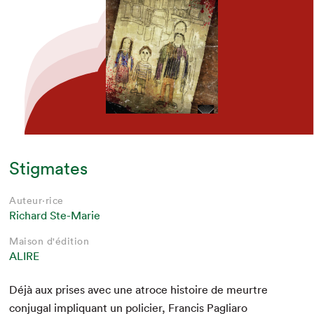
Stigmates
Auteur·rice
Richard Ste-Marie
Maison d'édition
ALIRE
Déjà aux pris­es avec une atroce his­toire de meurtre
con­ju­gal impli­quant un polici­er, Fran­cis Pagliaro