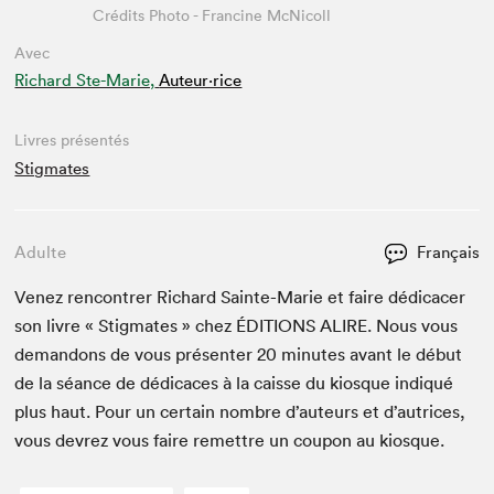
Crédits Photo - Francine McNicoll
Avec
Richard Ste-Marie,
Auteur·rice
Livres présentés
Stigmates
Adulte
Français
Venez ren­con­tr­er Richard Sainte-Marie et faire dédi­cac­er
son livre « Stig­mates » chez
ÉDI­TIONS
ALIRE
. Nous vous
deman­dons de vous présen­ter
20
min­utes avant le début
de la séance de dédi­caces à la caisse du kiosque indiqué
plus haut. Pour un cer­tain nom­bre d’auteurs et d’autrices,
vous devrez vous faire remet­tre un coupon au kiosque.