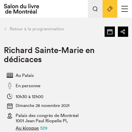
Tout sur l'édition 2022
Nos activités
retour
Retour à la programmation
Actualités
Liens pratiques
Richard Sainte-Marie en
dédicaces
Édition 2022
Vidéos et Balados
Au Palais
Planifier sa visite
En personne
Club de lecture Braindate
Nous connaître
10h30 à 12h00
Dimanche 28 novembre 2021
Projets partenaires 2022
Espace médias
Palais des congrès de Montréal
1001 Jean Paul Riopelle Pl,
Espace exposant⋅e⋅s
Archives
Au kiosque
529