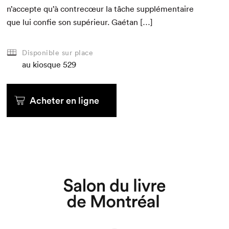
n’accepte qu’à con­trecœur la tâche sup­plé­men­taire
que lui con­fie son supérieur. Gaétan […]
Disponible sur place
au kiosque
529
Acheter en ligne
Que cherchez-vous?