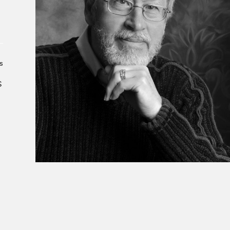
Le Salon dans la ville, espace
organisateur⋅rice
> SLM Pro
s
S