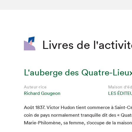
SLM 2020
SLM 2019
SLM 2018
Livres de l'activi
L'auberge des Quatre-Lieu
Auteur·rice
Maison d'éd
Richard Gougeon
LES ÉDITE
Août
1837
. Vic­tor Hudon tient com­merce à Saint-C
coin de pays nor­male­ment tran­quille dit des « Qua­t
Marie-Philomène, sa femme, s’occupe de la maiso