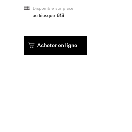
Disponible sur place
613
Que cherc
au kiosque
Acheter en ligne