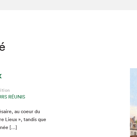
té
x
ition
URS RÉUNIS
ésaire, au coeur du
re Lieux », tan­dis que
nnée […]