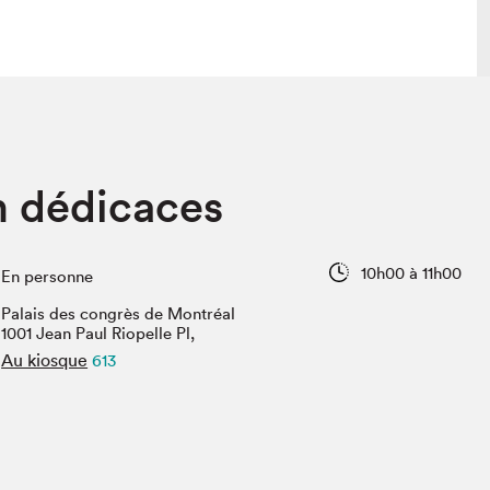
 visite
Nous connaître
 dédicaces
lon
À propos
ée
Mission et valeurs
uverture
Équipe
10h00 à 11h00
En personne
au Salon
Politique de prévention du
harcèlement
Palais des congrès de Montréal
al Traiteur
1001 Jean Paul Riopelle Pl,
Politique d’écoresponsabilité
uestions des
Au kiosque
613
e⋅s