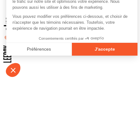
À propos
Contact
Emplois
Devenir bénévo
Espace médias
Vidéos et balad