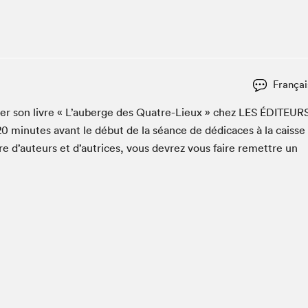
Club de lecture Braindate
Communication-Jeunesse au Salon
Le Salon dans ta classe
La Maison des libraires
Françai
Liseur Public
c­er son livre « L’auberge des Qua­tre-Lieux » chez
LES
ÉDI­TEUR
Vitrine du Festival littéraire international Metropolis
bleu
20
min­utes avant le début de la séance de dédi­caces à la caisse
La lecture en cadeau
re d’auteurs et d’autrices, vous devrez vous faire remet­tre un
L'Aparté
SLM PRO