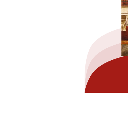
hez-vous?