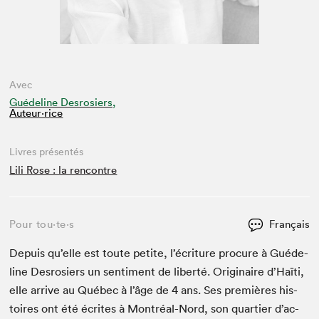
Avec
Guédeline Desrosiers,
Auteur·rice
Livres présentés
Lili Rose : la rencontre
Pour tou⋅te⋅s
Français
Depuis qu’elle est toute petite, l’écriture pro­cure à Guéde­
line Desrosiers un sen­ti­ment de lib­erté. Orig­i­naire d’Haïti,
elle arrive au Québec à l’âge de
4
ans. Ses pre­mières his­
toires ont été écrites à Mon­tréal-Nord, son quarti­er d’ac­