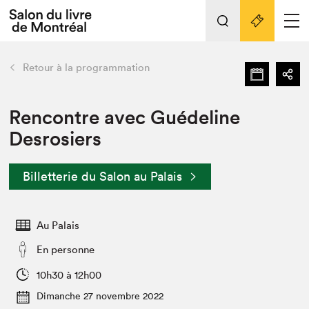
Tout sur l'édition 2022
Nos activités
retour
Retour à la programmation
Actualités
Liens pratiques
Rencontre avec Guédeline
Desrosiers
Édition 2022
Vidéos et Balados
Billetterie du Salon au Palais
Planifier sa visite
Club de lecture Braindate
Nous connaître
Au Palais
Projets partenaires 2022
En personne
Espace médias
10h30 à 12h00
Espace exposant⋅e⋅s
Archives
Dimanche 27 novembre 2022