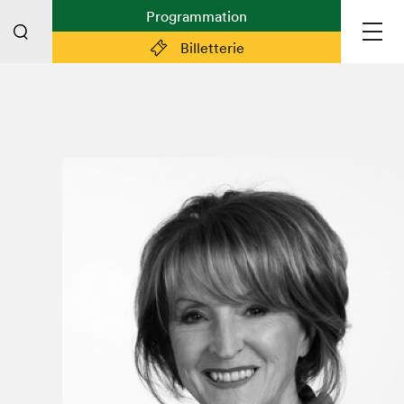
Programmation
Billetterie
Liens pratiques
Plan du Salon
Planifier sa visite (prix d'entrée,
horaire, info pratiques)
Billetterie: achetez vos billets!
FAQ visiteur·euse·s
Espace professionnel·le·s
Espace enseignant·e·s
Espace médias
Devenir bénévole
Espace exposant·e·s