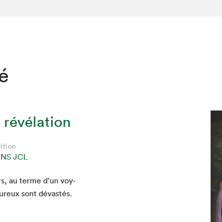
té
 révélation
ition
ONS JCL
rs, au terme d’un voy­
hez-vous?
Heureux sont dévastés.