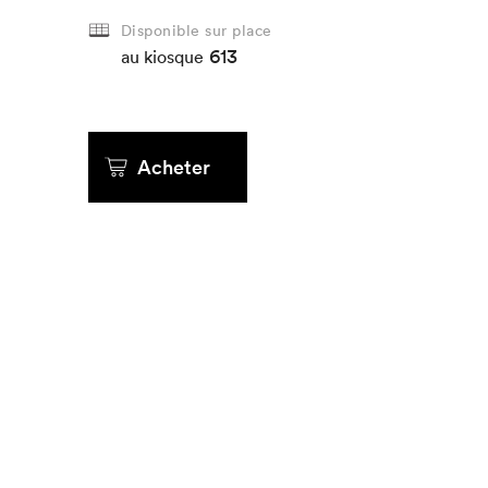
Disponible sur place
613
au kiosque
Acheter