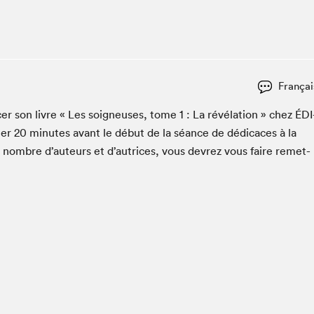
Club de lecture Braindate
Communication-Jeunesse au Salon
Le Salon dans ta classe
La Maison des libraires
Françai
Liseur Public
ac­er son livre « Les soigneuses, tome
1
: La révéla­tion » chez
ÉDI
Vitrine du Festival littéraire international Metropolis
bleu
ter
20
min­utes avant le début de la séance de dédi­caces à la
La lecture en cadeau
n nom­bre d’auteurs et d’autrices, vous devrez vous faire remet­
L'Aparté
SLM PRO