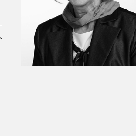
Le Salon dans la ville, espace
organisateur⋅rice
> SLM Pro
s
­