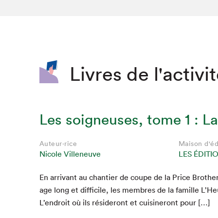
SLM 2020
SLM 2019
SLM 2018
Livres de l'activi
Les soigneuses, tome 1 : La
Auteur·rice
Maison d'éd
Nicole Villeneuve
LES ÉDITI
En arrivant au chantier de coupe de la Price Broth­e
Que cherc
age long et dif­fi­cile, les mem­bres de la famille L’
L’endroit où ils résideront et cuisineront pour […]