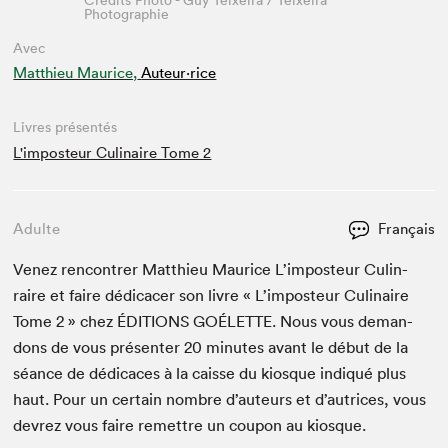
Crédits Photo - Guy Teixeira / Teixeira
Photographie
Avec
Matthieu Maurice,
Auteur·rice
Livres présentés
L'imposteur Culinaire Tome 2
Adulte
Français
Venez ren­con­tr­er Matthieu Mau­rice L’im­pos­teur Culin­
raire et faire dédi­cac­er son livre « L’im­pos­teur Culi­naire
Tome
2
» chez
ÉDI­TIONS
GOÉLETTE
. Nous vous deman­
dons de vous présen­ter
20
min­utes avant le début de la
séance de dédi­caces à la caisse du kiosque indiqué plus
haut. Pour un cer­tain nom­bre d’auteurs et d’autrices, vous
devrez vous faire remet­tre un coupon au kiosque.