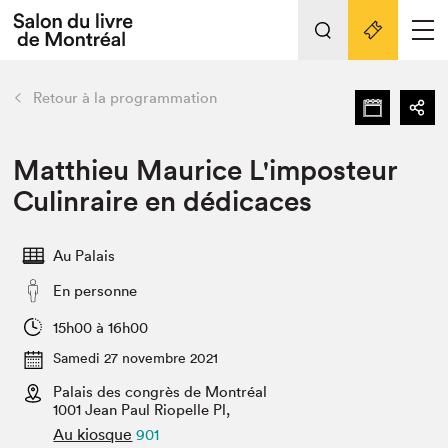
Tout sur l'édition 2022
Nos activités
retour
Retour à la programmation
Actualités
Liens pratiques
Matthieu Maurice L'imposteur
Culinraire en dédicaces
Édition 2022
Vidéos et Balados
Au Palais
Planifier sa visite
En personne
Club de lecture Braindate
Nous connaître
15h00 à 16h00
Samedi 27 novembre 2021
Projets partenaires 2022
Espace médias
Palais des congrès de Montréal
1001 Jean Paul Riopelle Pl,
Espace exposant⋅e⋅s
Archives
Au kiosque
901