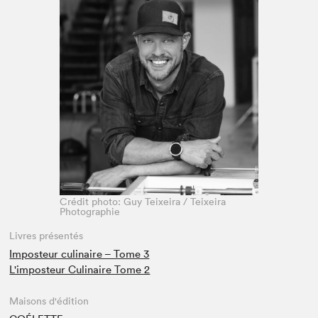
Espace enseignant·e·s
Espace pro
Crédit photo: Guy Teixeira / Teixeira
Photographie
Livres présentés
Imposteur culinaire – Tome 3
L'imposteur Culinaire Tome 2
Maisons d'édition