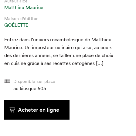
Auteur·rice
Auteur·rice
Auteur·rice
Auteur·rice
Auteur·rice
Auteur·rice
Matthieu Maurice
Matthieu Maurice
Matthieu Maurice
Matthieu Maurice
Matthieu Maurice
Matthieu Maurice
Maison d'édition
Maison d'édition
Maison d'édition
Maison d'édition
Maison d'édition
Maison d'édition
GOÉLETTE
GOÉLETTE
GOÉLETTE
GOÉLETTE
GOÉLETTE
GOÉLETTE
Entrez dans l’univers rocam­bo­lesque de Matthieu
Mau­rice. Un impos­teur culi­naire qui a su, au cours
au kiosque
au kiosque
au kiosque
des dernières années, se tailler une place de choix
en cui­sine grâce à ses recettes cétogènes […]
Acheter en ligne
Acheter en ligne
Acheter en ligne
Disponible sur place
au kiosque
au kiosque
au kiosque
505
Acheter en ligne
Acheter en ligne
Acheter en ligne