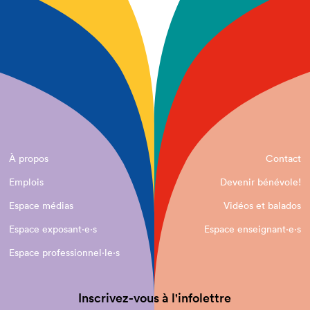
À propos
Contact
Emplois
Devenir bénévole!
Espace médias
Vidéos et balados
Espace exposant·e⋅s
Espace enseignant·e⋅s
Espace professionnel·le⋅s
Inscrivez-vous à l'infolettre