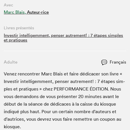
Avec
Marc Blais,
Auteur·rice
Livres présentés
Investir intelligemment, penser autrement! : 7 étapes simples
et pratiques
Adulte
Français
Venez ren­con­tr­er Marc Blais et faire dédi­cac­er son livre «
Inve­stir intel­ligem­ment, penser autrement! :
7
étapes sim­
ples et pra­tiques » chez
PER­FOR­MANCE
ÉDI­TION
. Nous
vous deman­dons de vous présen­ter
20
min­utes avant le
début de la séance de dédi­caces à la caisse du kiosque
indiqué plus haut. Pour un cer­tain nom­bre d’auteurs et
d’autrices, vous devrez vous faire remet­tre un coupon au
kiosque.