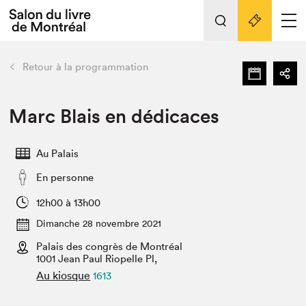
Tout sur l'édition 2022
Nos activités
retour
Retour à la programmation
Actualités
Liens pratiques
Marc Blais en dédicaces
Édition 2022
Au Palais
Vidéos et Balados
En personne
Planifier sa visite
Club de lecture Braindate
12h00 à 13h00
Nous connaître
Dimanche 28 novembre 2021
Palais des congrès de Montréal
Projets partenaires 2022
Espace médias
1001 Jean Paul Riopelle Pl,
Au kiosque
1613
Espace exposant⋅e⋅s
Archives