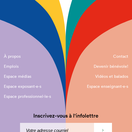
À propos
Contact
Emplois
Devenir bénévole!
Espace médias
Vidéos et balados
Espace exposant·e⋅s
Espace enseignant·e⋅s
Espace professionnel·le⋅s
Inscrivez-vous à l'infolettre