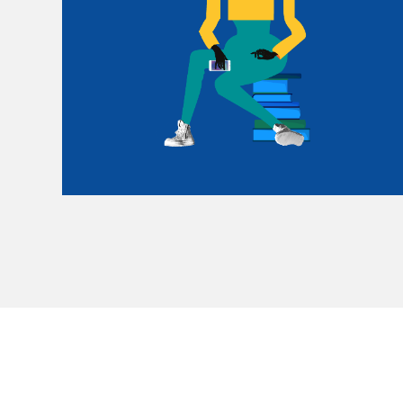
Le Salon dans la ville, espace
organisateur⋅rice
> SLM Pro