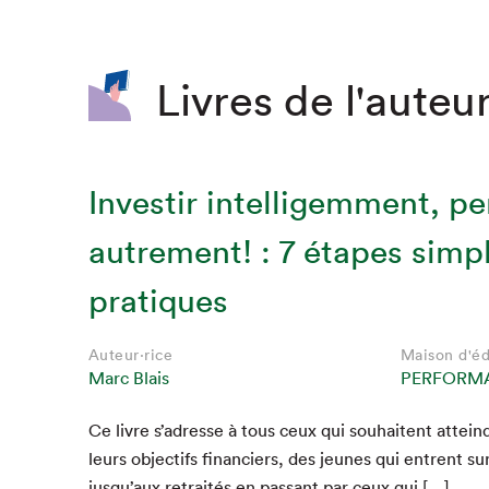
SLM 2020
SLM 2019
Livres de l'auteur
SLM 2018
Investir intelligemment, p
autrement! : 7 étapes simpl
pratiques
Auteur·rice
Maison d'éd
Que cherc
Marc Blais
PERFORM
Ce livre s’adresse à tous ceux qui souhait­ent attein­
leurs objec­tifs financiers, des jeunes qui entrent sur
jusqu’aux retraités en pas­sant par ceux qui […]