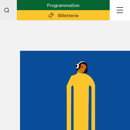
Programmation
Billetterie
Liens pratiques
Plan du Salon
Planifier sa visite (prix d'entrée,
horaire, info pratiques)
Billetterie: achetez vos billets!
FAQ visiteur·euse·s
Espace professionnel·le·s
Espace enseignant·e·s
Espace médias
Devenir bénévole
Espace exposant·e·s