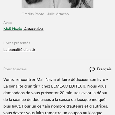
Crédits Photo - Julie Artacho
Avec
Mali Navia,
Auteur·rice
Livres présentés
La banalité d'un tir
Pour tou⋅te⋅s
Français
Venez ren­con­tr­er Mali Navia et faire dédi­cac­er son livre «
La banal­ité d’un tir » chez
LEMÉAC
ÉDI­TEUR
. Nous vous
deman­dons de vous présen­ter
20
min­utes avant le début
de la séance de dédi­caces à la caisse du kiosque indiqué
plus haut. Pour un cer­tain nom­bre d’auteurs et d’autrices,
vous devrez vous faire remet­tre un coupon au kiosque.