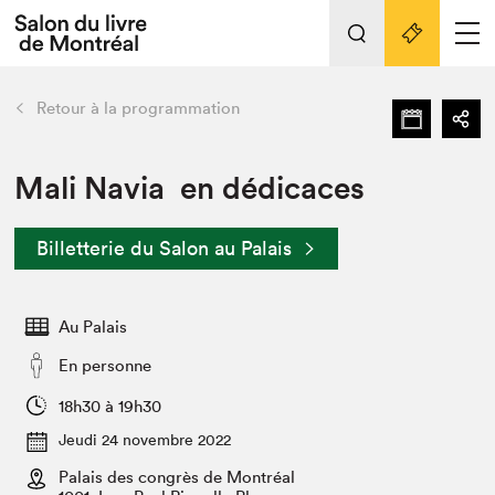
Tout sur l'édition 2022
Nos activités
retour
Retour à la programmation
Actualités
Liens pratiques
Mali Navia en dédicaces
Édition 2022
Billetterie du Salon au Palais
Vidéos et Balados
Planifier sa visite
Au Palais
Club de lecture Braindate
Nous connaître
En personne
Projets partenaires 2022
18h30 à 19h30
Espace médias
Jeudi 24 novembre 2022
Espace exposant⋅e⋅s
Archives
Palais des congrès de Montréal