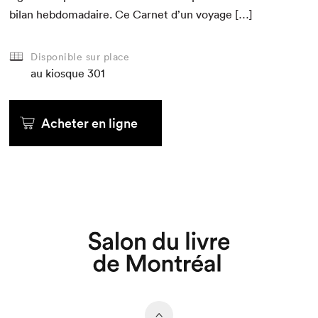
bilan heb­do­madaire. Ce Car­net d’un voyage […]
Disponible sur place
au kiosque
301
Acheter en ligne
Que cherchez-vous?