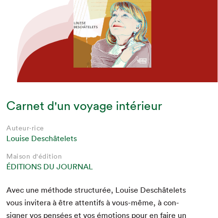
Carnet d'un voyage intérieur
Auteur·rice
Louise Deschâtelets
Maison d'édition
ÉDITIONS DU JOURNAL
Avec une méth­ode struc­turée, Louise Deschâtelets
vous invit­era à être atten­tifs à vous-même, à con­
sign­er vos pen­sées et vos émo­tions pour en faire un