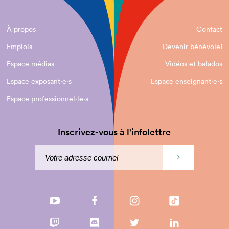
À propos
Contact
Emplois
Devenir bénévole!
Espace médias
Vidéos et balados
Espace exposant·e⋅s
Espace enseignant·e⋅s
Espace professionnel·le⋅s
Inscrivez-vous à l'infolettre