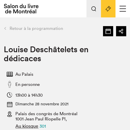
Tout sur l'édition 2022
Nos activités
retour
Retour à la programmation
Actualités
Liens pratiques
Louise Deschâtelets en
dédicaces
Édition 2022
Vidéos et Balados
Au Palais
Planifier sa visite
En personne
Club de lecture Braindate
Nous connaître
13h00 à 14h30
Dimanche 28 novembre 2021
Projets partenaires 2022
Espace médias
Palais des congrès de Montréal
1001 Jean Paul Riopelle Pl,
Espace exposant⋅e⋅s
Archives
Au kiosque
301