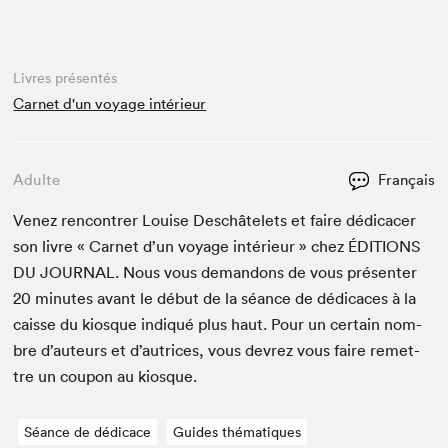
Livres présentés
Carnet d'un voyage intérieur
Adulte
Français
Venez ren­con­tr­er Louise Deschâtelets et faire dédi­cac­er
son livre « Car­net d’un voy­age intérieur » chez
ÉDI­TIONS
DU
JOUR­NAL
. Nous vous deman­dons de vous présen­ter
20
min­utes avant le début de la séance de dédi­caces à la
caisse du kiosque indiqué plus haut. Pour un cer­tain nom­
bre d’auteurs et d’autrices, vous devrez vous faire remet­
tre un coupon au kiosque.
Séance de dédicace
Guides thématiques