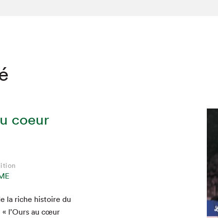
té
au coeur
ition
ME
 la riche his­toire du
é « l’Ours au cœur