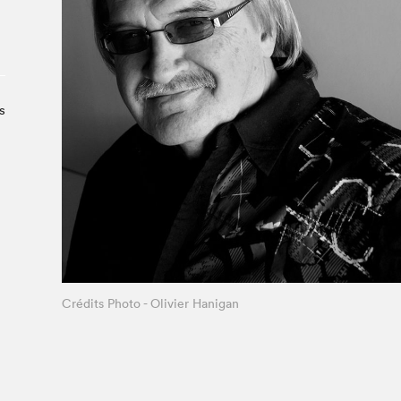
Le Salon dans la ville, espace
organisateur⋅rice
> SLM Pro
s
Crédits Photo - Olivier Hanigan