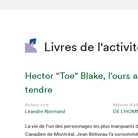
SLM 2020
SLM 2019
SLM 2018
Livres de l'activi
Hector "Toe" Blake, l'ours 
tendre
Auteur·rice
Maison d'éd
Léandre Normand
DE L'HOM
La vie de l’un des per­son­nages les plus mar­quants de
Cana­di­en de Mon­tréal. Jean Béliveau l’a surnom­m