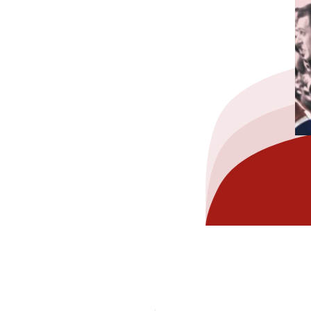
hez-vous?