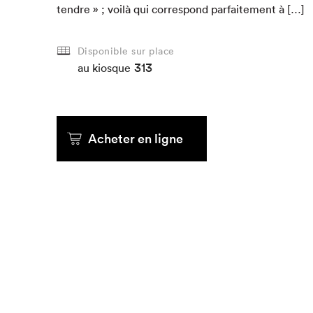
ten­dre » ; voilà qui cor­re­spond par­faite­ment à […]
Que cherc
Disponible sur place
313
au kiosque
Acheter en ligne