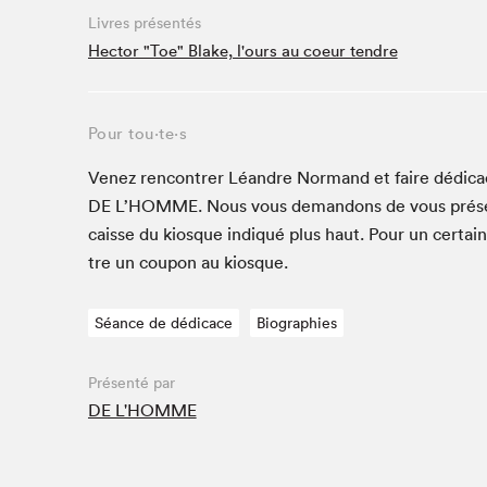
Livres présentés
Studio Radio-Canada
Hector "Toe" Blake, l'ours au coeur tendre
Matinées scolaires
Les matins Petits bonheurs (0-5 ans)
Espace Lis-moi MTL (12-18 ans)
Pour tou⋅te⋅s
Le grand jeu de lecture à voix haute du Salon
Venez ren­con­tr­er Léan­dre Nor­mand et faire dédi­ca
Espace Montréal-Nord
DE
L’HOMME. Nous vous deman­dons de vous prése
Tapis rouge des écrivain·e·s
caisse du kiosque indiqué plus haut. Pour un cer­tai
Zone Manga
tre un coupon au kiosque.
La Grande tournée de Bologne (Coin de survie des
illustrateur·rice·s)
Séance de dédicace
Biographies
Espace jeunesse Desjardins
Présenté par
DE L'HOMME
Archives
SLM 2021