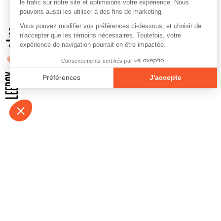
À propos
Contact
Emplois
Devenir bénévo
Espace médias
Vidéos et balad