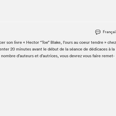
Club de lecture Braindate
Communication-Jeunesse au Salon
Le Salon dans ta classe
La Maison des libraires
Françai
Liseur Public
c­er son livre « Hec­tor
“
Toe” Blake, l’ours au coeur ten­dre » chez
Vitrine du Festival littéraire international Metropolis
bleu
n­ter
20
min­utes avant le début de la séance de dédi­caces à la
La lecture en cadeau
n nom­bre d’auteurs et d’autrices, vous devrez vous faire remet­
L'Aparté
SLM PRO