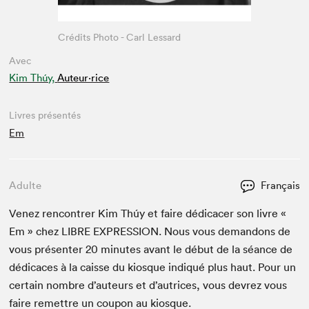
Crédits Photo - Carl Lessard
Avec
Kim Thúy,
Auteur·rice
Livres présentés
Em
Adulte
Français
Venez ren­con­tr­er Kim Thúy et faire dédi­cac­er son livre «
Em » chez
LIBRE
EXPRES­SION
. Nous vous deman­dons de
vous présen­ter
20
min­utes avant le début de la séance de
dédi­caces à la caisse du kiosque indiqué plus haut. Pour un
cer­tain nom­bre d’auteurs et d’autrices, vous devrez vous
faire remet­tre un coupon au kiosque.