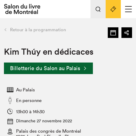
Tout sur l'édition 2022
Nos activités
retour
Retour à la programmation
Actualités
Liens pratiques
Kim Thúy en dédicaces
Édition 2022
Billetterie du Salon au Palais
Vidéos et Balados
Planifier sa visite
Au Palais
Club de lecture Braindate
Nous connaître
En personne
Projets partenaires 2022
13h00 à 14h30
Espace médias
Dimanche 27 novembre 2022
Espace exposant⋅e⋅s
Archives
Palais des congrès de Montréal