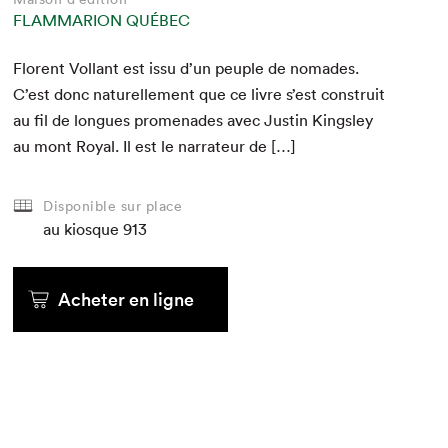
FLAMMARION QUÉBEC
Flo­rent Vol­lant est issu d’un peu­ple de nomades.
C’est donc naturelle­ment que ce livre s’est con­stru­it
au fil de longues prom­e­nades avec Justin Kings­ley
au mont Roy­al. Il est le nar­ra­teur de […]
Disponible sur place
au kiosque
913
Acheter en ligne