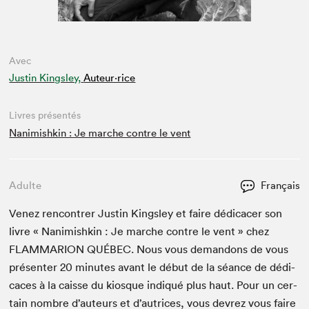
Avec
Justin Kingsley,
Auteur·rice
Livres présentés
Nanimishkin : Je marche contre le vent
Adulte
Français
Venez ren­con­tr­er Justin Kings­ley et faire dédi­cac­er son
livre « Nan­imishkin : Je marche con­tre le vent » chez
FLAM­MAR­I­ON
QUÉBEC
. Nous vous deman­dons de vous
présen­ter
20
min­utes avant le début de la séance de dédi­
caces à la caisse du kiosque indiqué plus haut. Pour un cer­
tain nom­bre d’auteurs et d’autrices, vous devrez vous faire