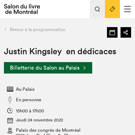
Tout sur l'édition 2022
Nos activités
retour
Retour à la programmation
Actualités
Liens pratiques
Justin Kingsley en dédicaces
Édition 2022
Billetterie du Salon au Palais
Vidéos et Balados
Planifier sa visite
Au Palais
Club de lecture Braindate
Nous connaître
En personne
Projets partenaires 2022
15h00 à 17h00
Espace médias
Jeudi 24 novembre 2022
Espace exposant⋅e⋅s
Archives
Palais des congrès de Montréal