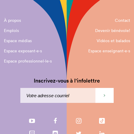
À propos
Contact
Emplois
Devenir bénévole!
Espace médias
Vidéos et balados
Espace exposant·e⋅s
Espace enseignant·e⋅s
Espace professionnel·le⋅s
Inscrivez-vous à l'infolettre