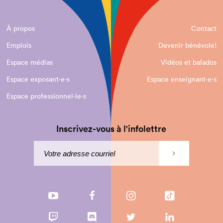
À propos
Contact
Emplois
Devenir bénévole!
Espace médias
Vidéos et balados
Espace exposant·e⋅s
Espace enseignant·e⋅s
Espace professionnel·le⋅s
Inscrivez-vous à l'infolettre