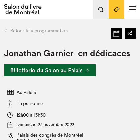
Tout sur l'édition 2022
Nos activités
retour
Retour à la programmation
Actualités
Liens pratiques
Jonathan Garnier en dédicaces
Édition 2022
Billetterie du Salon au Palais
Vidéos et Balados
Planifier sa visite
Au Palais
Club de lecture Braindate
Nous connaître
En personne
Projets partenaires 2022
12h00 à 13h30
Espace médias
Dimanche 27 novembre 2022
Espace exposant⋅e⋅s
Archives
Palais des congrès de Montréal