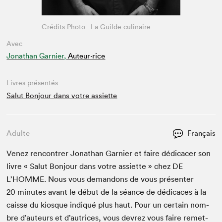
Crédits Photo - La Guilde culinaire
Avec
Jonathan Garnier,
Auteur·rice
Livres présentés
Salut Bonjour dans votre assiette
Adulte
Français
Venez ren­con­tr­er Jonathan Gar­nier et faire dédi­cac­er son
livre « Salut Bon­jour dans votre assi­ette » chez
DE
L’HOMME. Nous vous deman­dons de vous présen­ter
20
min­utes avant le début de la séance de dédi­caces à la
caisse du kiosque indiqué plus haut. Pour un cer­tain nom­
bre d’auteurs et d’autrices, vous devrez vous faire remet­