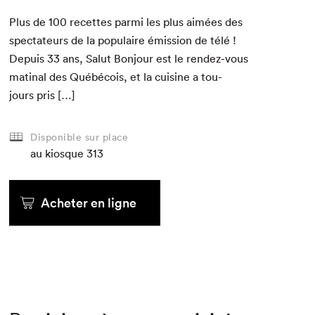
Plus de
100
recettes par­mi les plus aimées des
spec­ta­teurs de la pop­u­laire émis­sion de télé !
Depuis
33
ans, Salut Bon­jour est le ren­dez-vous
mati­nal des Québé­cois, et la cui­sine a tou­
jours pris […]
Disponible sur place
au kiosque
313
Acheter en ligne