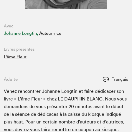
Avec
Johanne Longtin,
Auteur·rice
Livres présentés
L'âme Fleur
Adulte
Français
Venez ren­con­tr­er Johanne Longtin et faire dédi­cac­er son
livre « L’âme Fleur » chez
LE
DAUPHIN
BLANC
. Nous vous
deman­dons de vous présen­ter
20
min­utes avant le début
de la séance de dédi­caces à la caisse du kiosque indiqué
plus haut. Pour un cer­tain nom­bre d’auteurs et d’autrices,
vous devrez vous faire remet­tre un coupon au kiosque.