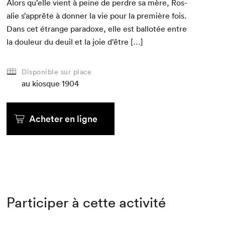
Alors qu’elle vient à peine de per­dre sa mère, Ros­
alie s’apprête à don­ner la vie pour la pre­mière fois.
Dans cet étrange para­doxe, elle est bal­lotée entre
la douleur du deuil et la joie d’être […]
Disponible sur place
au kiosque
1904
Acheter en ligne
Participer à cette activité