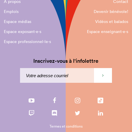
À propos
Contact
Emplois
Devenir bénévole!
Espace médias
Vidéos et balados
Espace exposant·e⋅s
Espace enseignant·e⋅s
Espace professionnel·le⋅s
Inscrivez-vous à l'infolettre
Termes et conditions