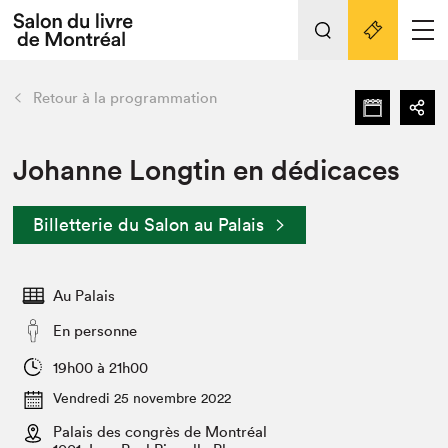
Tout sur l'édition 2022
Nos activités
retour
Retour à la programmation
Actualités
Liens pratiques
Johanne Longtin en dédicaces
Édition 2022
Billetterie du Salon au Palais
Vidéos et Balados
Planifier sa visite
Au Palais
Club de lecture Braindate
Nous connaître
En personne
Projets partenaires 2022
19h00 à 21h00
Espace médias
Vendredi 25 novembre 2022
Espace exposant⋅e⋅s
Archives
Palais des congrès de Montréal