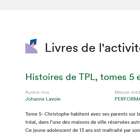
SLM 2020
SLM 2019
SLM 2018
Livres de l'activi
Histoires de TPL, tomes 5 e
Auteur·rice
Maison d'éd
Johanne Lavoie
PERFORM
Tome
5
- Christophe habitent avec ses par­ents sur 
tréal, dans l’une des maisons de ville réservées autre­f
Ce jeune ado­les­cent de
13
ans est mal­traité par so