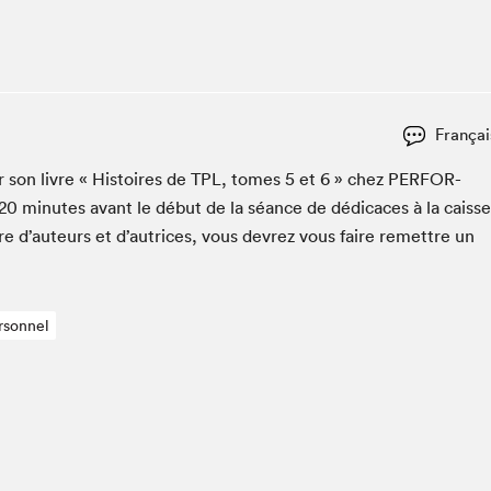
Club de lecture Braindate
Communication-Jeunesse au Salon
Le Salon dans ta classe
La Maison des libraires
Françai
Liseur Public
 son livre « His­toires de
TPL
, tomes
5
et
6
» chez
PER­FOR­
Vitrine du Festival littéraire international Metropolis
bleu
20
min­utes avant le début de la séance de dédi­caces à la caisse
La lecture en cadeau
re d’auteurs et d’autrices, vous devrez vous faire remet­tre un
L'Aparté
SLM PRO
rsonnel