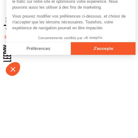
À propos
Contact
Emplois
Devenir bénévo
Espace médias
Vidéos et balad