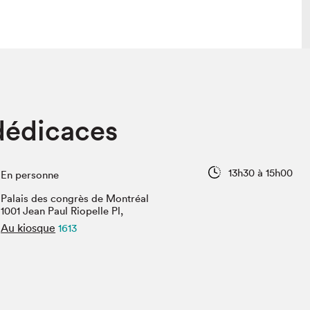
 visite
Nous connaître
dédicaces
lon
À propos
ée
Mission et valeurs
uverture
Équipe
13h30 à 15h00
En personne
au Salon
Politique de prévention du
harcèlement
Palais des congrès de Montréal
al Traiteur
1001 Jean Paul Riopelle Pl,
Politique d’écoresponsabilité
uestions des
Au kiosque
1613
e⋅s