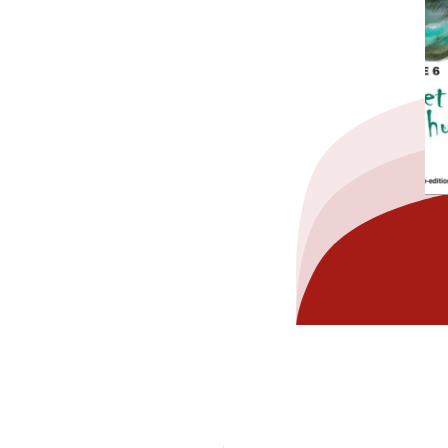
hez-vous?