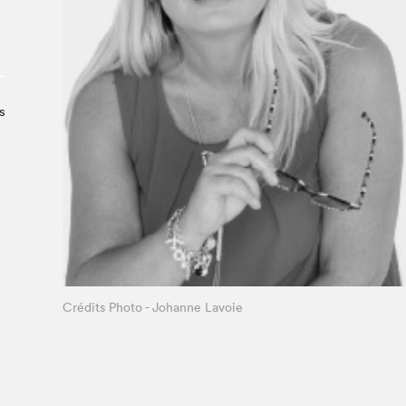
Le Salon dans la ville, espace
organisateur⋅rice
> SLM Pro
s
Crédits Photo - Johanne Lavoie