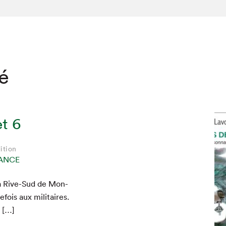
té
t 6
ition
ANCE
la Rive-Sud de Mon­
ois aux mil­i­taires.
n […]