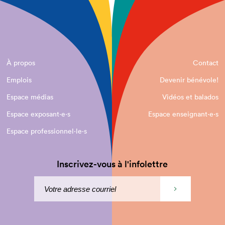
À propos
Contact
Emplois
Devenir bénévole!
Espace médias
Vidéos et balados
Espace exposant·e⋅s
Espace enseignant·e⋅s
Espace professionnel·le⋅s
Inscrivez-vous à l'infolettre