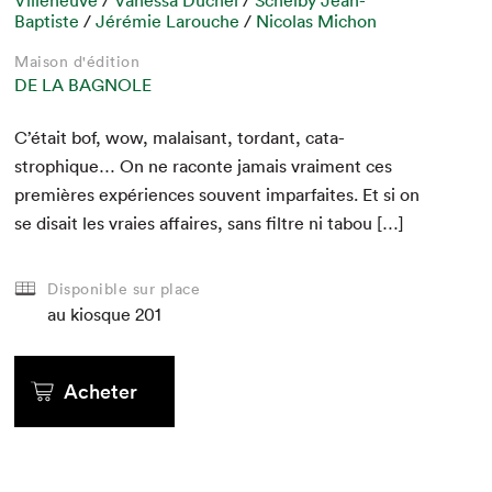
Baptiste
/
Jérémie Larouche
/
Nicolas Michon
Maison d'édition
DE LA BAGNOLE
C’était bof, wow, malaisant, tor­dant, cat­a­
strophique… On ne racon­te jamais vrai­ment ces
pre­mières expéri­ences sou­vent impar­faites. Et si on
se dis­ait les vraies affaires, sans fil­tre ni tabou […]
Disponible sur place
au kiosque
201
Acheter