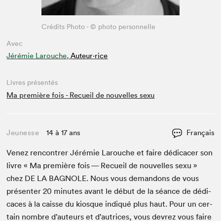
Crédits Photo - © photo personnelle
Avec
Jérémie Larouche,
Auteur·rice
Livres présentés
Ma première fois - Recueil de nouvelles sexu
Jeunesse
14 à 17 ans
Français
Venez ren­con­tr­er Jérémie Larouche et faire dédi­cac­er son
livre « Ma pre­mière fois — Recueil de nou­velles sexu »
chez
DE
LA
BAG­NOLE
. Nous vous deman­dons de vous
présen­ter
20
min­utes avant le début de la séance de dédi­
caces à la caisse du kiosque indiqué plus haut. Pour un cer­
tain nom­bre d’auteurs et d’autrices, vous devrez vous faire