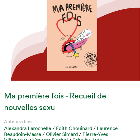
Ma première fois - Recueil de
nouvelles sexu
Auteurs·rices
Alexandra Larochelle
/
Edith Chouinard
/
Laurence
Beaudoin-Masse
/
Olivier Simard
/
Pierre-Yves
Villeneuve
/
Vanessa Duchel
/
Schelby Jean-