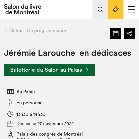
Tout sur l'édition 2022
Nos activités
retour
Retour à la programmation
Actualités
Liens pratiques
Jérémie Larouche en dédicaces
Édition 2022
Billetterie du Salon au Palais
Vidéos et Balados
Planifier sa visite
Au Palais
Club de lecture Braindate
Nous connaître
En personne
Projets partenaires 2022
13h30 à 14h30
Espace médias
Dimanche 27 novembre 2022
Espace exposant⋅e⋅s
Archives
Palais des congrès de Montréal