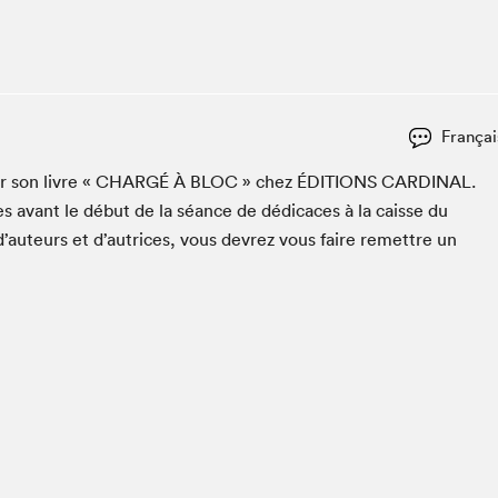
Club de lecture Braindate
Communication-Jeunesse au Salon
Le Salon dans ta classe
La Maison des libraires
Françai
Liseur Public
r son livre «
CHARGÉ
À
BLOC
» chez
ÉDI­TIONS
CAR­DI­NAL
.
Vitrine du Festival littéraire international Metropolis
bleu
s avant le début de la séance de dédi­caces à la caisse du
La lecture en cadeau
d’auteurs et d’autrices, vous devrez vous faire remet­tre un
L'Aparté
SLM PRO