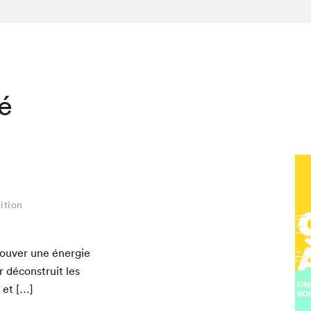
té
ition
trou­ver une énergie
hez-vous?
 décon­stru­it les
s et […]