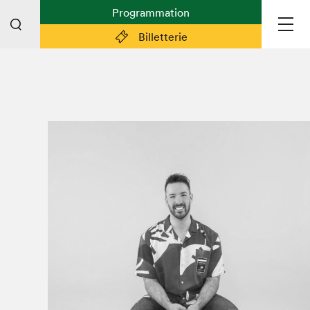
Programmation
Billetterie
Liens pratiques
Plan du Salon
Planifier sa visite (prix d'entrée,
horaire, info pratiques)
Billetterie: achetez vos billets!
FAQ visiteur·euse·s
Espace professionnel·le·s
Espace enseignant·e·s
Espace médias
Devenir bénévole
Espace exposant·e·s