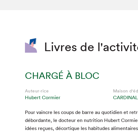
SLM 2020
SLM 2019
SLM 2018
Livres de l'activi
CHARGÉ À BLOC
Auteur·rice
Maison d'éd
Hubert Cormier
CARDINAL
Pour vain­cre les coups de barre au quo­ti­di­en et re
Que cherc
débor­dante, le doc­teur en nutri­tion Hubert Cormi­er
idées reçues, décor­tique les habi­tudes ali­men­taire