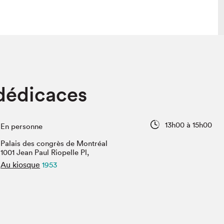
 visite
Nous connaître
dédicaces
lon
À propos
ée
Mission et valeurs
uverture
Équipe
13h00 à 15h00
En personne
au Salon
Politique de prévention du
harcèlement
Palais des congrès de Montréal
al Traiteur
1001 Jean Paul Riopelle Pl,
Politique d’écoresponsabilité
uestions des
Au kiosque
1953
e⋅s