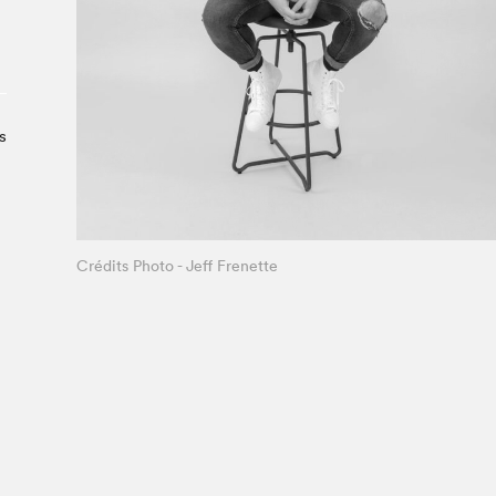
Le Salon dans la ville, espace
organisateur⋅rice
> SLM Pro
s
Crédits Photo - Jeff Frenette