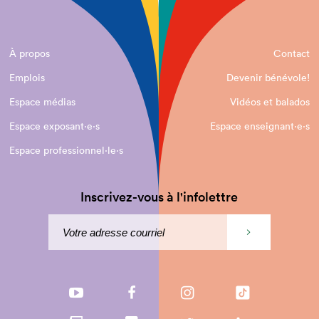
À propos
Contact
Emplois
Devenir bénévole!
Espace médias
Vidéos et balados
Espace exposant·e⋅s
Espace enseignant·e⋅s
Espace professionnel·le⋅s
Inscrivez-vous à l'infolettre