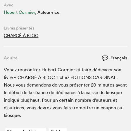
Avec
Hubert Cormier,
Auteur·rice
Livres présentés
CHARGÉ À BLOC
Adulte
Français
Venez ren­con­tr­er Hubert Cormi­er et faire dédi­cac­er son
livre «
CHARGÉ
À
BLOC
» chez
ÉDI­TIONS
CAR­DI­NAL
.
Nous vous deman­dons de vous présen­ter
20
min­utes avant
le début de la séance de dédi­caces à la caisse du kiosque
indiqué plus haut. Pour un cer­tain nom­bre d’auteurs et
d’autrices, vous devrez vous faire remet­tre un coupon au
kiosque.