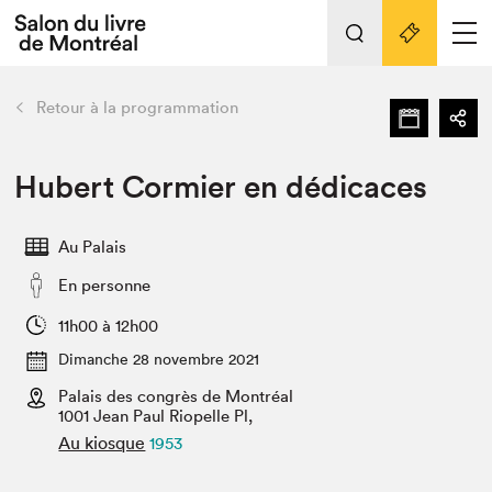
Tout sur l'édition 2022
Nos activités
retour
Retour à la programmation
Actualités
Liens pratiques
Hubert Cormier en dédicaces
Édition 2022
Au Palais
Vidéos et Balados
En personne
Planifier sa visite
Club de lecture Braindate
11h00 à 12h00
Nous connaître
Dimanche 28 novembre 2021
Palais des congrès de Montréal
Projets partenaires 2022
Espace médias
1001 Jean Paul Riopelle Pl,
Au kiosque
1953
Espace exposant⋅e⋅s
Archives