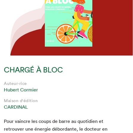
CHARGÉ À BLOC
Auteur·rice
Hubert Cormier
Maison d'édition
CARDINAL
Pour vain­cre les coups de barre au quo­ti­di­en et
retrou­ver une énergie débor­dante, le doc­teur en