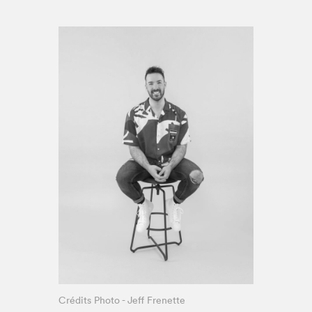
Espace enseignant·e·s
Espace pro
Crédits Photo - Jeff Frenette