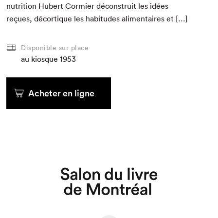
nutri­tion Hubert Cormi­er décon­stru­it les idées
reçues, décor­tique les habi­tudes ali­men­taires et […]
Disponible sur place
au kiosque
1953
Acheter en ligne
Que cherchez-vous?