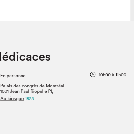
 visite
Nous connaître
dédicaces
lon
À propos
ée
Mission et valeurs
uverture
Équipe
10h00 à 11h00
En personne
au Salon
Politique de prévention du
harcèlement
Palais des congrès de Montréal
al Traiteur
1001 Jean Paul Riopelle Pl,
Politique d’écoresponsabilité
uestions des
Au kiosque
1825
e⋅s