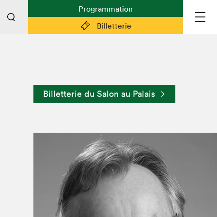
Programmation
Billetterie
Liens pratiques
Plan du Salon
Billetterie du Salon au Palais
Planifier sa visite (prix d'entrée,
horaire, info pratiques)
Billetterie: achetez vos billets!
FAQ visiteur·euse·s
Espace professionnel·le·s
Espace enseignant·e·s
Espace médias
Devenir bénévole
Espace exposant·e·s