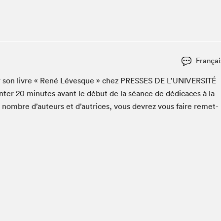
Club de lecture Braindate
Communication-Jeunesse au Salon
Le Salon dans ta classe
La Maison des libraires
Françai
Liseur Public
­er son livre « René Lévesque » chez
PRESS­ES
DE
L’U­NI­VER­SITÉ
Vitrine du Festival littéraire international Metropolis
bleu
n­ter
20
min­utes avant le début de la séance de dédi­caces à la
La lecture en cadeau
n nom­bre d’auteurs et d’autrices, vous devrez vous faire remet­
L'Aparté
SLM PRO