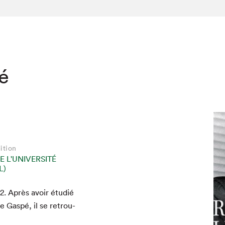
té
ition
E L'UNIVERSITÉ
L)
2
. Après avoir étudié
e Gaspé, il se retrou­