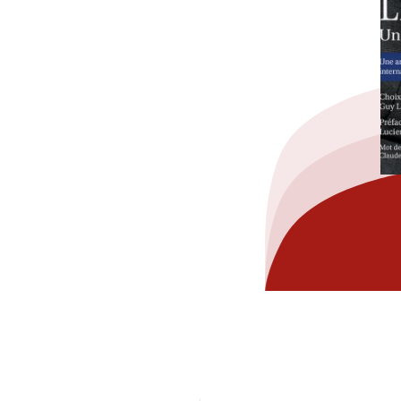
hez-vous?