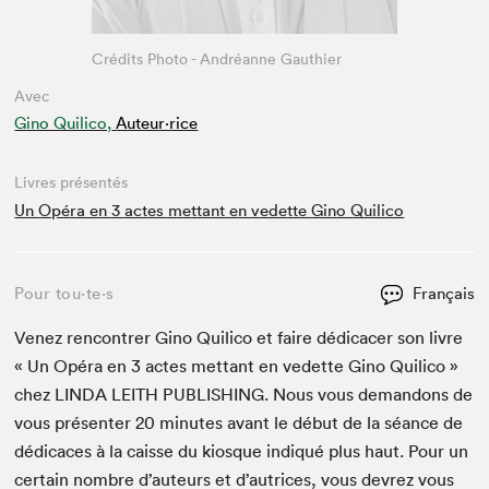
Crédits Photo - Andréanne Gauthier
Avec
Gino Quilico,
Auteur·rice
Livres présentés
Un Opéra en 3 actes mettant en vedette Gino Quilico
Pour tou⋅te⋅s
Français
Venez ren­con­tr­er Gino Quil­i­co et faire dédi­cac­er son livre
« Un Opéra en
3
actes met­tant en vedette Gino Quil­i­co »
chez
LIN­DA
LEI­TH
PUB­LISH­ING
. Nous vous deman­dons de
vous présen­ter
20
min­utes avant le début de la séance de
dédi­caces à la caisse du kiosque indiqué plus haut. Pour un
cer­tain nom­bre d’auteurs et d’autrices, vous devrez vous