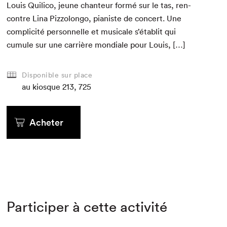
Louis Quil­i­co, jeune chanteur for­mé sur le tas, ren­
con­tre Lina Piz­zo­lon­go, pianiste de con­cert. Une
com­plic­ité per­son­nelle et musi­cale s’établit qui
cumule sur une car­rière mon­di­ale pour Louis, […]
Disponible sur place
au kiosque
213, 725
Acheter
Participer à cette activité