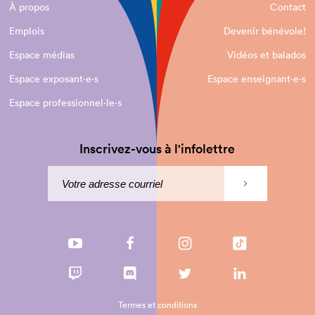
À propos
Contact
Emplois
Devenir bénévole!
Espace médias
Vidéos et balados
Espace exposant·e⋅s
Espace enseignant·e⋅s
Espace professionnel·le⋅s
Inscrivez-vous à l'infolettre
Termes et conditions