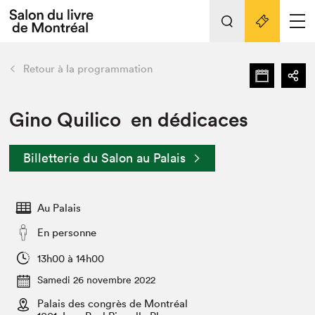
Tout sur l'édition 2022
Nos activités
retour
Retour à la programmation
Actualités
Liens pratiques
Gino Quilico en dédicaces
Édition 2022
Billetterie du Salon au Palais
Vidéos et Balados
Planifier sa visite
Au Palais
Club de lecture Braindate
Nous connaître
En personne
Projets partenaires 2022
13h00 à 14h00
Espace médias
Samedi 26 novembre 2022
Espace exposant⋅e⋅s
Archives
Palais des congrès de Montréal