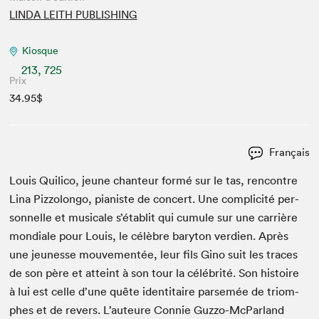
LINDA LEITH PUBLISHING
Kiosque
213, 725
Prix
34.95$
Français
Louis Quil­i­co, jeune chanteur for­mé sur le tas, ren­con­tre
Lina Piz­zo­lon­go, pianiste de con­cert. Une com­plic­ité per­
son­nelle et musi­cale s’établit qui cumule sur une car­rière
mon­di­ale pour Louis, le célèbre bary­ton ver­di­en. Après
une jeunesse mou­ve­men­tée, leur fils Gino suit les traces
de son père et atteint à son tour la célébrité. Son his­toire
à lui est celle d’une quête iden­ti­taire parsemée de tri­om­
phes et de revers. L’auteure Con­nie Guz­zo-McPar­land