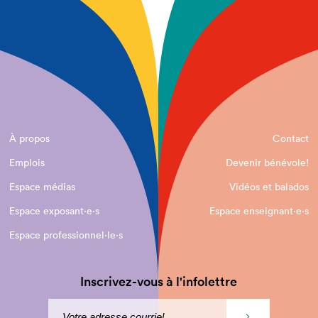
À propos
Contact
Emplois
Devenir bénévole!
Espace médias
Vidéos et balados
Espace exposant·e⋅s
Espace enseignant·e⋅s
Espace professionnel·le⋅s
Inscrivez-vous à l'infolettre