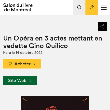
Tout sur l'édition 2022
Nos activités
retour
Un Opéra en 3 actes mettant en
Actualités
Liens pratiques
vedette Gino Quilico
Édition 2022
Paru le 14 octobre 2022
Vidéos et Balados
Acheter
Planifier sa visite
Club de lecture Braindate
Nous connaître
Site Web
Projets partenaires 2022
Espace médias
Espace exposant⋅e⋅s
Archives