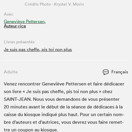
Crédits Photo - Krystel V. Morin
Avec
Geneviève Pettersen,
Auteur·rice
Livres présentés
Je suis pas cheffe, pis toi non plus
Adulte
Français
Venez ren­con­tr­er Geneviève Pet­tersen et faire dédi­cac­er
son livre « Je suis pas cheffe, pis toi non plus » chez
SAINT-JEAN
. Nous vous deman­dons de vous présen­ter
20
min­utes avant le début de la séance de dédi­caces à la
caisse du kiosque indiqué plus haut. Pour un cer­tain nom­
bre d’auteurs et d’autrices, vous devrez vous faire remet­
tre un coupon au kiosque.