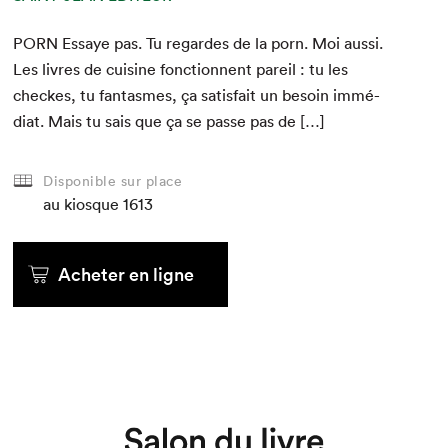
PORN
Essaye pas. Tu regardes de la porn. Moi aus­si.
Les livres de cui­sine fonc­tion­nent pareil : tu les
check­es, tu fan­tasmes, ça sat­is­fait un besoin immé­
di­at. Mais tu sais que ça se passe pas de […]
Disponible sur place
au kiosque
1613
Acheter en ligne