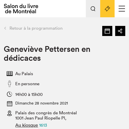
Tout sur l'édition 2022
Nos activités
retour
Retour à la programmation
Actualités
Liens pratiques
Geneviève Pettersen en
dédicaces
Édition 2022
Vidéos et Balados
Au Palais
Planifier sa visite
En personne
Club de lecture Braindate
Nous connaître
14h00 à 15h00
Dimanche 28 novembre 2021
Projets partenaires 2022
Espace médias
Palais des congrès de Montréal
1001 Jean Paul Riopelle Pl,
Espace exposant⋅e⋅s
Archives
Au kiosque
1613