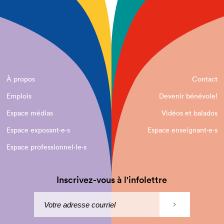
À propos
Contact
Emplois
Devenir bénévole!
Espace médias
Vidéos et balados
Espace exposant·e⋅s
Espace enseignant·e⋅s
Espace professionnel·le⋅s
Inscrivez-vous à l'infolettre