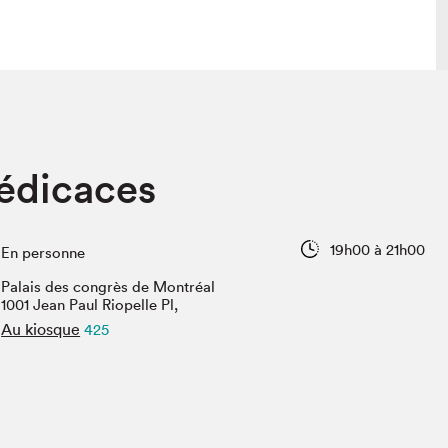
 visite
Nous connaître
édicaces
lon
À propos
ée
Mission et valeurs
uverture
Équipe
19h00 à 21h00
En personne
au Salon
Politique de prévention du
harcèlement
Palais des congrès de Montréal
al Traiteur
1001 Jean Paul Riopelle Pl,
Politique d’écoresponsabilité
uestions des
Au kiosque
425
e⋅s