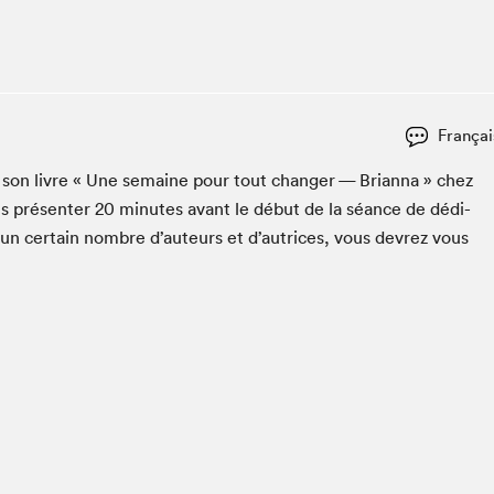
Club de lecture Braindate
Communication-Jeunesse au Salon
Le Salon dans ta classe
La Maison des libraires
Françai
Liseur Public
r son livre « Une semaine pour tout chang­er — Bri­an­na » chez
Vitrine du Festival littéraire international Metropolis
bleu
s présen­ter
20
min­utes avant le début de la séance de dédi­
La lecture en cadeau
 un cer­tain nom­bre d’auteurs et d’autrices, vous devrez vous
L'Aparté
SLM PRO