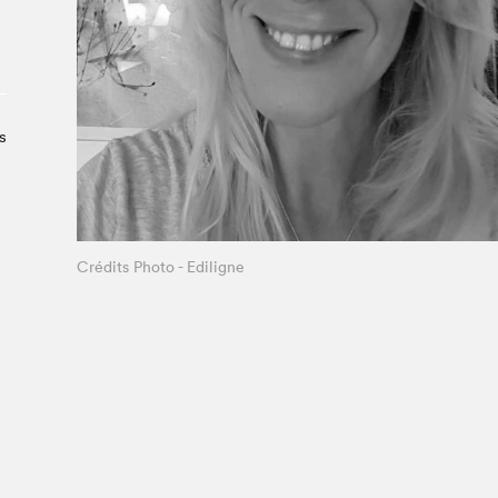
Le Salon dans la ville, espace
organisateur⋅rice
> SLM Pro
s
Crédits Photo - Ediligne