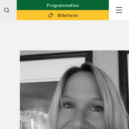
Programmation
Billetterie
Liens pratiques
Plan du Salon
Planifier sa visite (prix d'entrée,
horaire, info pratiques)
Billetterie: achetez vos billets!
FAQ visiteur·euse·s
Espace professionnel·le·s
Espace enseignant·e·s
Espace médias
Devenir bénévole
Espace exposant·e·s