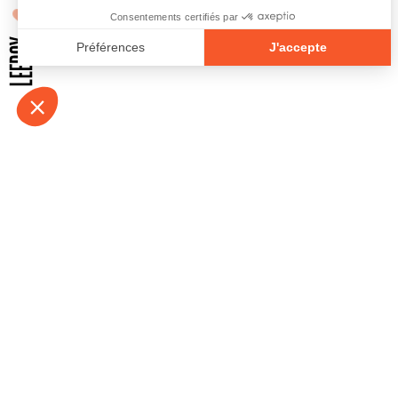
À propos
Contact
Emplois
Devenir bénévo
Espace médias
Vidéos et balad
Espace exposant·e⋅s
Espace enseign