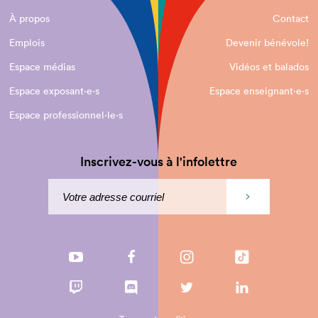
À propos
Contact
Emplois
Devenir bénévole!
Espace médias
Vidéos et balados
Espace exposant·e⋅s
Espace enseignant·e⋅s
Espace professionnel·le⋅s
Inscrivez-vous à l'infolettre