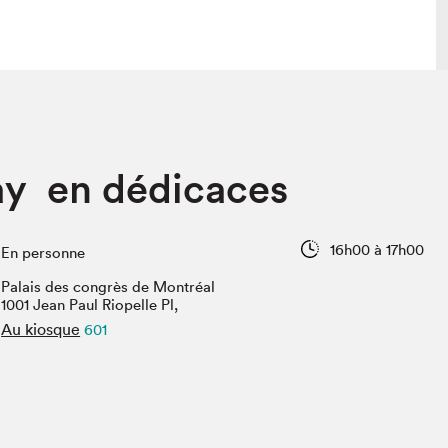
 visite
Nous connaître
ay en dédicaces
lon
À propos
ée
Mission et valeurs
uverture
Équipe
16h00 à 17h00
En personne
au Salon
Politique de prévention du
harcèlement
Palais des congrès de Montréal
al Traiteur
1001 Jean Paul Riopelle Pl,
Politique d’écoresponsabilité
uestions des
Au kiosque
601
e⋅s