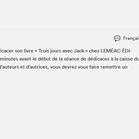
Club de lecture Braindate
Communication-Jeunesse au Salon
Le Salon dans ta classe
La Maison des libraires
Françai
Liseur Public
­cac­er son livre « Trois jours avec Jack » chez
LEMÉAC
ÉDI­
Vitrine du Festival littéraire international Metropolis
bleu
min­utes avant le début de la séance de dédi­caces à la caisse d
La lecture en cadeau
d’auteurs et d’autrices, vous devrez vous faire remet­tre un
L'Aparté
SLM PRO