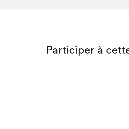
SLM 2020
SLM 2019
SLM 2018
Que cherc
Participer à cette