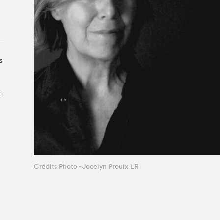
Le Salon dans la ville, espace
organisateur⋅rice
> SLM Pro
s
u
Crédits Photo - Jocelyn Proulx LR