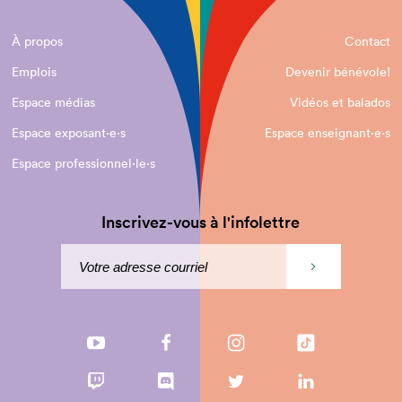
À propos
Contact
Emplois
Devenir bénévole!
Espace médias
Vidéos et balados
Espace exposant·e⋅s
Espace enseignant·e⋅s
Espace professionnel·le⋅s
Inscrivez-vous à l'infolettre