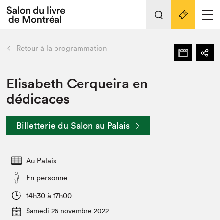
Tout sur l'édition 2022
Nos activités
retour
Retour à la programmation
Actualités
Liens pratiques
Elisabeth Cerqueira en
dédicaces
Édition 2022
Vidéos et Balados
Billetterie du Salon au Palais
Planifier sa visite
Club de lecture Braindate
Nous connaître
Au Palais
Projets partenaires 2022
En personne
Espace médias
14h30 à 17h00
Espace exposant⋅e⋅s
Archives
Samedi 26 novembre 2022