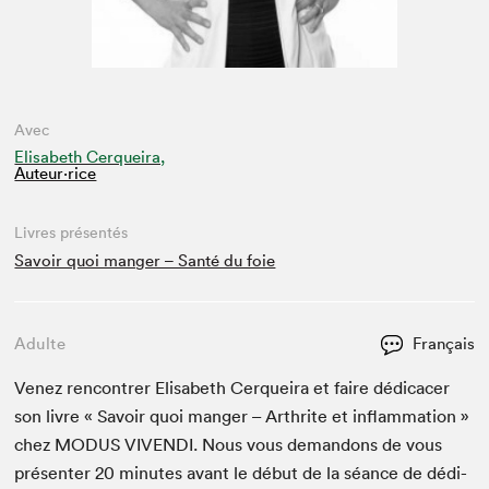
Avec
Elisabeth Cerqueira,
Auteur·rice
Livres présentés
Savoir quoi manger – Santé du foie
Adulte
Français
Venez ren­con­tr­er Elis­a­beth Cerqueira et faire dédi­cac­er
son livre « Savoir quoi manger – Arthrite et inflam­ma­tion »
chez
MODUS
VIVEN­DI
. Nous vous deman­dons de vous
présen­ter
20
min­utes avant le début de la séance de dédi­