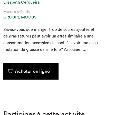
Elisabeth Cerqueira
Maison d'édition
GROUPE MODUS
Saviez-vous que manger trop de sucres ajoutés et
de gras sat­urés peut avoir un effet sim­i­laire à une
con­som­ma­tion exces­sive d’alcool, à savoir une accu­
mu­la­tion de graisse dans le foie? Associée […]
Acheter en ligne
Participer à cette activité