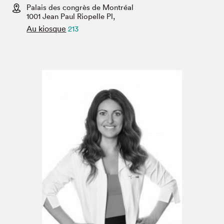
Espace enseignant·e·s
Palais des congrès de Montréal
1001 Jean Paul Riopelle Pl,
Espace pro
Au kiosque
213