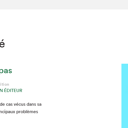
té
 pas
ition
N ÉDITEUR
et de cas vécus dans sa
n­ci­paux prob­lèmes