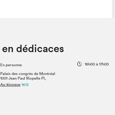
 visite
Nous connaître
 en dédicaces
lon
À propos
ée
Mission et valeurs
uverture
Équipe
16h00 à 17h00
En personne
au Salon
Politique de prévention du
harcèlement
Palais des congrès de Montréal
al Traiteur
1001 Jean Paul Riopelle Pl,
Politique d’écoresponsabilité
uestions des
Au kiosque
1613
e⋅s