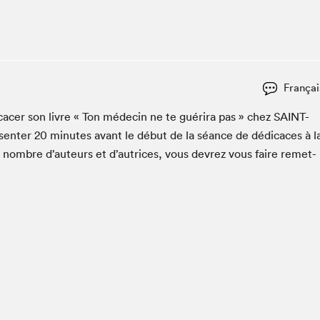
Club de lecture Braindate
Communication-Jeunesse au Salon
Le Salon dans ta classe
La Maison des libraires
Françai
Liseur Public
­cac­er son livre « Ton médecin ne te guéri­ra pas » chez
SAINT-
Vitrine du Festival littéraire international Metropolis
bleu
sen­ter
20
min­utes avant le début de la séance de dédi­caces à l
La lecture en cadeau
n nom­bre d’auteurs et d’autrices, vous devrez vous faire remet­
L'Aparté
SLM PRO