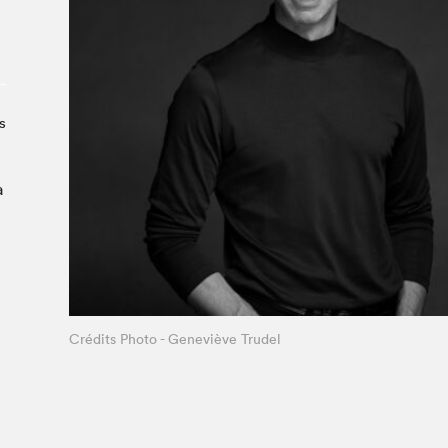
Le Salon dans la ville, espace
organisateur⋅rice
> SLM Pro
s
a
Crédits Photo - Geneviève Trudel