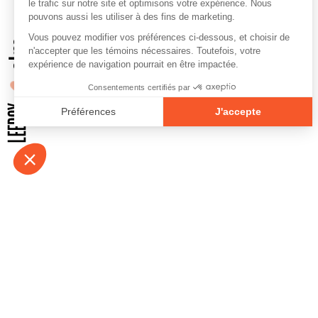
À propos
Contact
Emplois
Devenir bénévo
Espace médias
Vidéos et balad