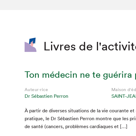
SLM 2020
SLM 2019
SLM 2018
Livres de l'activi
Ton médecin ne te guérira
Auteur·rice
Maison d'éd
Dr Sébastien Perron
SAINT-JEA
À par­tir de divers­es sit­u­a­tions de la vie courante 
pra­tique, le Dr Sébastien Per­ron mon­tre que les pri
de san­té (can­cers, prob­lèmes car­diaques et […]