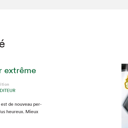
té
r extrême
ition
DITEUR
r est de nou­veau per­
hez-vous?
e plus heureux. Mieux