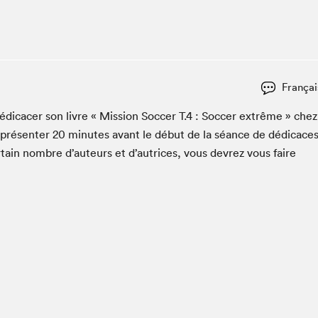
Club de lecture Braindate
Communication-Jeunesse au Salon
Le Salon dans ta classe
La Maison des libraires
Françai
Liseur Public
i­cac­er son livre « Mis­sion Soc­cer T.
4
: Soc­cer extrême » chez
Vitrine du Festival littéraire international Metropolis
bleu
présen­ter
20
min­utes avant le début de la séance de dédi­cace
La lecture en cadeau
­tain nom­bre d’auteurs et d’autrices, vous devrez vous faire
L'Aparté
SLM PRO