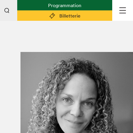
Programmation
Billetterie
Liens pratiques
Plan du Salon
Planifier sa visite (prix d'entrée,
horaire, info pratiques)
Billetterie: achetez vos billets!
FAQ visiteur·euse·s
Espace professionnel·le·s
Espace enseignant·e·s
Espace médias
Devenir bénévole
Espace exposant·e·s