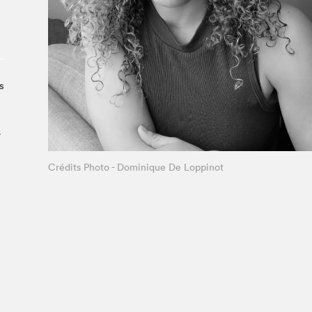
Le Salon dans la ville, espace
organisateur⋅rice
> SLM Pro
s
s
Crédits Photo - Dominique De Loppinot