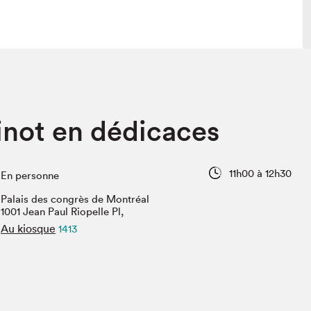
 visite
Nous connaître
not en dédicaces
lon
À propos
ée
Mission et valeurs
uverture
Équipe
11h00 à 12h30
En personne
au Salon
Politique de prévention du
harcèlement
Palais des congrès de Montréal
al Traiteur
1001 Jean Paul Riopelle Pl,
Politique d’écoresponsabilité
uestions des
Au kiosque
1413
e⋅s