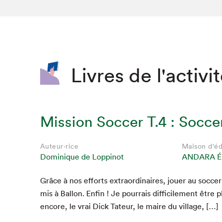
SLM 2020
SLM 2019
SLM 2018
Livres de l'activi
Mission Soccer T.4 : Socce
Auteur·rice
Maison d'éd
Dominique de Loppinot
ANDARA É
Grâce à nos efforts extra­or­di­naires, jouer au soc­ce
Que cherc
mis à Bal­lon. Enfin ! Je pour­rais dif­fi­cile­ment êtr
encore, le vrai Dick Tateur, le maire du village, […]