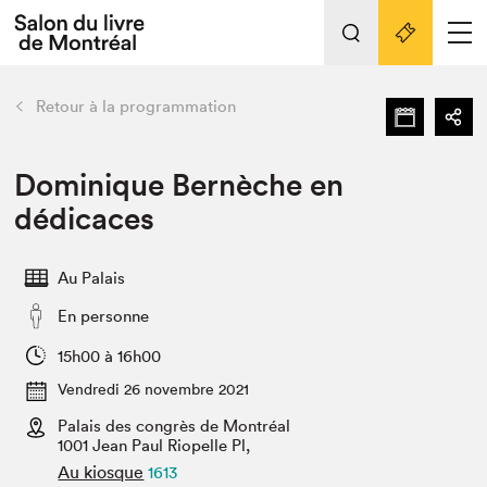
Tout sur l'édition 2022
Nos activités
retour
Retour à la programmation
Actualités
Liens pratiques
Dominique Bernèche en
dédicaces
Édition 2022
Vidéos et Balados
Au Palais
Planifier sa visite
En personne
Club de lecture Braindate
Nous connaître
15h00 à 16h00
Vendredi 26 novembre 2021
Projets partenaires 2022
Espace médias
Palais des congrès de Montréal
1001 Jean Paul Riopelle Pl,
Espace exposant⋅e⋅s
Archives
Au kiosque
1613