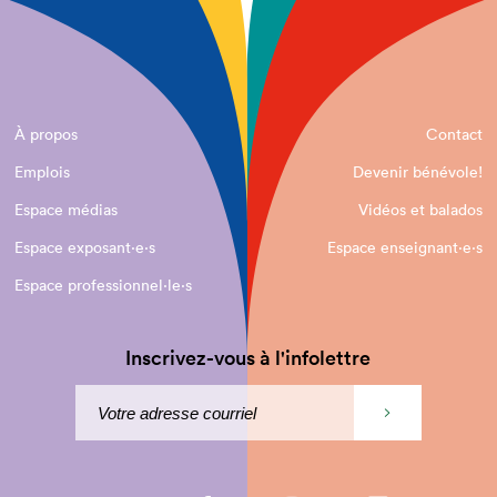
À propos
Contact
Emplois
Devenir bénévole!
Espace médias
Vidéos et balados
Espace exposant·e⋅s
Espace enseignant·e⋅s
Espace professionnel·le⋅s
Inscrivez-vous à l'infolettre