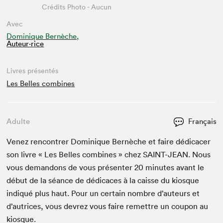
Crédits Photo - Aucun
Avec
Dominique Bernèche,
Auteur·rice
Livres présentés
Les Belles combines
Adulte
Français
Venez ren­con­tr­er Dominique Bernèche et faire dédi­cac­er
son livre « Les Belles com­bines » chez
SAINT-JEAN
. Nous
vous deman­dons de vous présen­ter
20
min­utes avant le
début de la séance de dédi­caces à la caisse du kiosque
indiqué plus haut. Pour un cer­tain nom­bre d’auteurs et
d’autrices, vous devrez vous faire remet­tre un coupon au
kiosque.