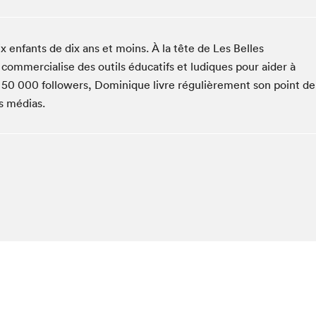
Club de lecture Braindate
Communication-Jeunesse au Salon
enfants de dix ans et moins. À la tête de Les Belles
Le Salon dans ta classe
commercialise des outils éducatifs et ludiques pour aider à
La Maison des libraires
es 50 000 followers, Dominique livre régulièrement son point de
Liseur Public
ds médias.
Vitrine du Festival littéraire international Metropolis
bleu
La lecture en cadeau
L'Aparté
SLM PRO