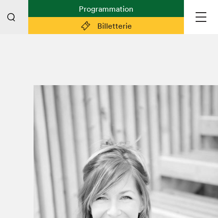
Programmation
Billetterie
Liens pratiques
Plan du Salon
Planifier sa visite (prix d'entrée,
horaire, info pratiques)
Billetterie: achetez vos billets!
FAQ visiteur·euse·s
Espace professionnel·le·s
Espace enseignant·e·s
Espace médias
Devenir bénévole
Espace exposant·e·s