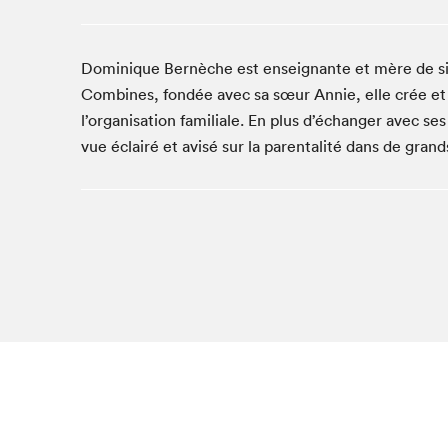
Studio Radio-Canada
Matinées scolaires
Dominique Bernèche est enseignante et mère de six 
Les matins Petits bonheurs (0-5 ans)
Combines, fondée avec sa sœur Annie, elle crée et 
Espace Lis-moi MTL (12-18 ans)
l’organisation familiale. En plus d’échanger avec s
Le grand jeu de lecture à voix haute du Salon
vue éclairé et avisé sur la parentalité dans de gran
Espace Montréal-Nord
Tapis rouge des écrivain·e·s
Zone Manga
La Grande tournée de Bologne (Coin de survie des
illustrateur·rice·s)
Espace jeunesse Desjardins
Archives
SLM 2021