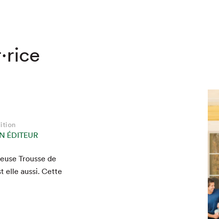
·rice
ition
N ÉDITEUR
ameuse Trousse de
hez-vous?
t elle aus­si. Cette
]