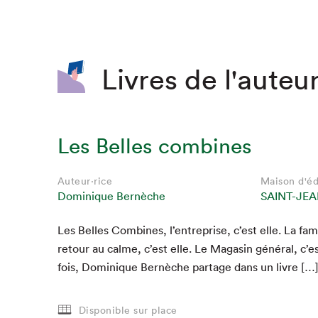
SLM 2020
SLM 2019
SLM 2018
Livres de l'auteur
Les Belles combines
Auteur·rice
Maison d'éd
Dominique Bernèche
SAINT-JEA
Les Belles Com­bines, l’entreprise, c’est elle. La f
Que cherc
retour au calme, c’est elle. Le Mag­a­sin général, c’es
fois, Dominique Bernèche partage dans un livre […
Disponible sur place