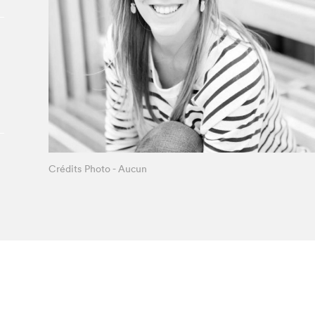
Le Salon dans la ville, espace
organisateur⋅rice
> SLM Pro
Crédits Photo - Aucun