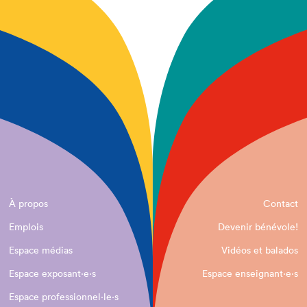
À propos
Contact
Emplois
Devenir bénévole!
Espace médias
Vidéos et balados
Espace exposant·e⋅s
Espace enseignant·e⋅s
Espace professionnel·le⋅s