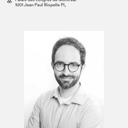
Espace enseignant·e·s
1001 Jean Paul Riopelle Pl,
Espace pro