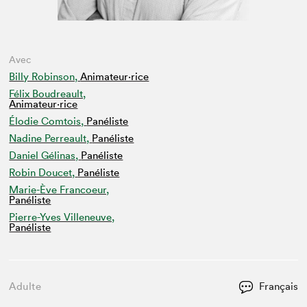
Avec
Billy Robinson,
Animateur⋅rice
Félix Boudreault,
Animateur⋅rice
Élodie Comtois,
Panéliste
Nadine Perreault,
Panéliste
Daniel Gélinas,
Panéliste
Robin Doucet,
Panéliste
Marie-Ève Francoeur,
Panéliste
Pierre-Yves Villeneuve,
Panéliste
Adulte
Français