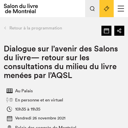
Tout sur l'édition 2022
Nos activités
retour
Retour à la programmation
Actualités
Liens pratiques
Dialogue sur l’avenir des Salons
du livre— retour sur les
Édition 2022
consultations du milieu du livre
Vidéos et Balados
menées par l’AQSL
Planifier sa visite
Club de lecture Braindate
Nous connaître
Au Palais
En personne et en virtuel
Projets partenaires 2022
Espace médias
10h35 à 11h35
Espace exposant⋅e⋅s
Archives
Vendredi 26 novembre 2021
Palais des congrès de Montréal