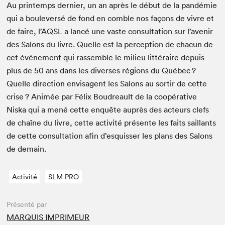
Au print­emps dernier, un an après le début de la pandémie
qui a boulever­sé de fond en comble nos façons de vivre et
de faire, l’
AQSL
a lancé une vaste con­sul­ta­tion sur l’avenir
des Salons du livre. Quelle est la per­cep­tion de cha­cun de
cet événe­ment qui rassem­ble le milieu lit­téraire depuis
plus de
50
ans dans les divers­es régions du Québec ?
Quelle direc­tion envis­agent les Salons au sor­tir de cette
crise ? Ani­mée par Félix Boudreault de la coopéra­tive
Niska qui a mené cette enquête auprès des acteurs clefs
de chaîne du livre, cette activ­ité présente les faits sail­lants
de cette con­sul­ta­tion afin d’esquisser les plans des Salons
de demain.
Activité
SLM PRO
Présenté par
MARQUIS IMPRIMEUR