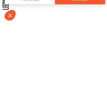
À propos
Contact
Emplois
Devenir bénévo
Espace médias
Vidéos et balad
Espace exposant·e⋅s
Espace enseign
Espace professionnel·le⋅s