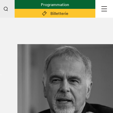
Programmation
Billetterie
Liens pratiques
Plan du Salon
Planifier sa visite (prix d'entrée,
horaire, info pratiques)
Billetterie: achetez vos billets!
FAQ visiteur·euse·s
Espace professionnel·le·s
Espace enseignant·e·s
Espace médias
Devenir bénévole
Espace exposant·e·s