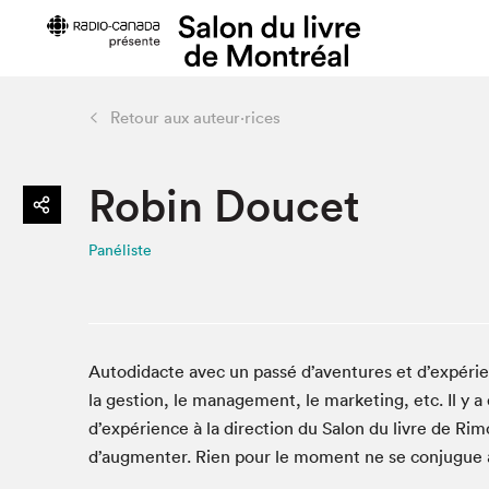
Retour aux auteur·rices
Édition 2022
Planifier sa
Robin Doucet
Toute la programmation
Plan du Sa
> Au Palais
Prix d'entr
Panéliste
> Dans la ville
Heures d'o
> En ligne
Se rendre 
Liste des exposant·e·s
Menus Capit
Liste des auteur·rice·s
Foire aux q
Auto­di­dacte avec un passé d’aventures et d’expérien
visiteur⋅eus
la ges­tion, le man­age­ment, le mar­ket­ing, etc. Il 
d’expérience à la direc­tion du Salon du livre de Rimo
d’augmenter. Rien pour le moment ne se con­jugue
Projets partenaires 2022