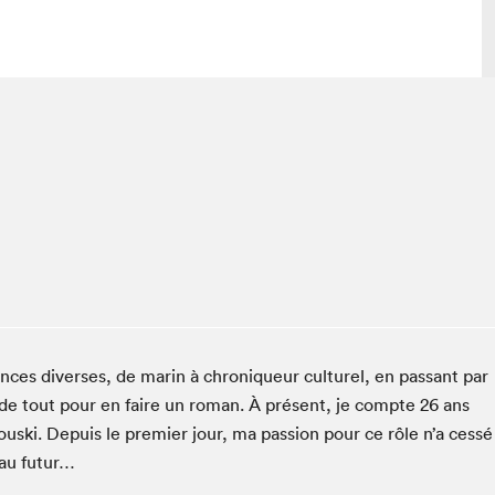
 visite
Nous connaître
lon
À propos
ée
Mission et valeurs
uverture
Équipe
au Salon
Politique de prévention du
harcèlement
al Traiteur
Politique d’écoresponsabilité
uestions des
ces divers­es, de marin à chroniqueur cul­turel, en pas­sant par
e⋅s
y a de tout pour en faire un roman. À présent, je compte
26
ans
us­ki. Depuis le pre­mier jour, ma pas­sion pour ce rôle n’a cessé
 au futur…