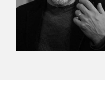
Le Salon dans la ville, espace
organisateur⋅rice
> SLM Pro