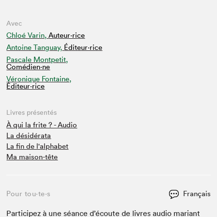
Avec
Chloé Varin,
Auteur·rice
Antoine Tanguay,
Éditeur·rice
Pascale Montpetit,
Comédien·ne
Véronique Fontaine,
Éditeur·rice
Livres présentés
À qui la frite ? - Audio
La désidérata
La fin de l'alphabet
Ma maison-tête
Pour tou⋅te⋅s
Français
Par­ticipez à une séance d’écoute de livres audio mari­ant