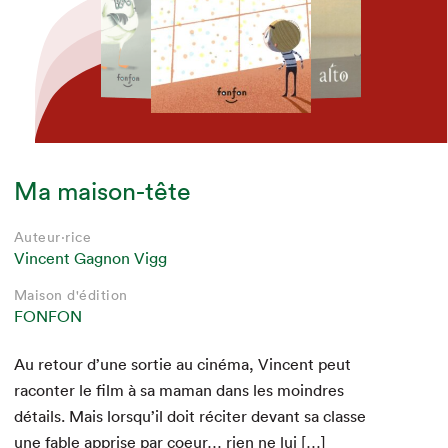
Ma maison-tête
Auteur·rice
Auteur·rice
Auteur·rice
Auteur·rice
Auteur·rice
Auteur·rice
Auteur·rice
Auteur·rice
Auteur·rice
Auteur·rice
Auteur·rice
Auteur·rice
CS Richardson
Chloé Varin
CS Richardson
Chloé Varin
CS Richardson
Vincent Gagnon Vigg
Chloé Varin
Marie Hélène Poitras
Vincent Gagnon Vigg
Marie Hélène Poitras
Vincent Gagnon Vigg
Marie Hélène Poitras
Maison d'édition
Maison d'édition
Maison d'édition
Maison d'édition
Maison d'édition
Maison d'édition
Maison d'édition
Maison d'édition
Maison d'édition
ALTO
ALTO
ALTO
FONFON
ALTO
FONFON
ALTO
FONFON
ALTO
Au retour d’une sor­tie au ciné­ma, Vin­cent peut
racon­ter le film à sa maman dans les moin­dres
détails. Mais lorsqu’il doit réciter devant sa classe
une fable apprise par coeur… rien ne lui […]