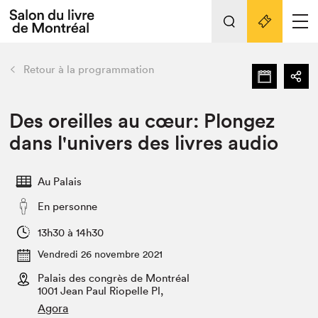
Tout sur l'édition 2022
Nos activités
retour
Retour à la programmation
Actualités
Liens pratiques
Des oreilles au cœur: Plongez
dans l'univers des livres audio
Édition 2022
Vidéos et Balados
Au Palais
Planifier sa visite
En personne
Club de lecture Braindate
Nous connaître
13h30 à 14h30
Vendredi 26 novembre 2021
Projets partenaires 2022
Espace médias
Palais des congrès de Montréal
1001 Jean Paul Riopelle Pl,
Espace exposant⋅e⋅s
Archives
Agora