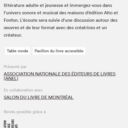
lit­téra­ture adulte et jeunesse et immergez-vous dans
l’univers sonore et musi­cal des maisons d’édition Alto et
Fon­fon. L’écoute sera suiv­ie d’une dis­cus­sion autour des
œuvres et de leur for­mat avec des créa­tri­ces et un
créateur.
Table ronde
Pavillon du livre accessible
Présenté par
ASSOCIATION NATIONALE DES ÉDITEURS DE LIVRES
(ANEL)
En collaboration avec
SALON DU LIVRE DE MONTRÉAL
Rendu possible grâce à