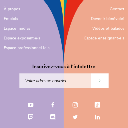
À propos
Contact
Emplois
Devenir bénévole!
Espace médias
Vidéos et balados
Espace exposant·e⋅s
Espace enseignant·e⋅s
Espace professionnel·le⋅s
Inscrivez-vous à l'infolettre